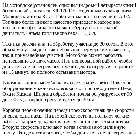
На мотоблоке установлен одноцилиндровый четырехтактный
бензиновый двигатель SR 170 F с воздушным охлаждением.
Мощность мотора 8 л. с. Работает машина на бензине А-92.
Топливо более низкого качество приведет к засорению
топливного фильтра, что может обернуться поломкой
двигателя. Объем топливного бака — 3,6 л.
Техника рассчитана на обработку участка до 30 соток. В этот
объем могут входить как небольшие фермерские хозяйства,
так и приусадебные участки. Мотоблок может работать
непрерывно до двух часов. При непрерывной работе, чтобы
двигатель не перегревался, нужно делать перерывы в работе
на 15 минут, до полного остывания мотора.
В комплектацию мотоблока входят четыре фрезы. Навесное
оборудование можно использовать от производителей Нева,
Ока и Каскад. Ширина обработки почвы регулируется от 90
до 100 см, а глубина регулируется до 30 см.
Коробка переключения передач трехскоростная: две скорости
вперед, одна назад. На второй скорости выполняют легкие
работы, например, культивация суглинистой легкой почвы.
Вторую скорость включают, когда вспахивают целинную
почву. Это делают для того, чтобы двигатель не перегружался.