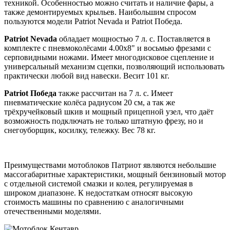
техникой. Особенностью можно считать и наличие фары, а
также демонтируемых крыльев. Наибольшим спросом
пользуются модели Patriot Nevada и Patriot Победа.
Patriot Nevada
обладает мощностью 7 л. с. Поставляется в
комплекте с пневмоколёсами 4.00х8" и восьмью фрезами с
серповидными ножами. Имеет многодисковое сцепление и
универсальный механизм сцепки, позволяющий использовать
практически любой вид навески. Весит 101 кг.
Patriot Победа
также рассчитан на 7 л. с. Имеет
пневматические колёса радиусом 20 см, а так же
трёхручейковый шкив и мощный прицепной узел, что даёт
возможность подключать не только штатную фрезу, но и
снегоуборщик, косилку, тележку. Вес 78 кг.
Преимуществами мотоблоков Патриот являются небольшие
массогабаритные характеристики, мощный бензиновый мотор
с отдельной системой смазки и колея, регулируемая в
широком диапазоне. К недостаткам относят высокую
стоимость машины по сравнению с аналогичными
отечественными моделями.