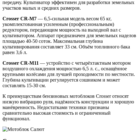
передачу. Культиватор эффективен для разработки земельных
участков малых и средних размеров.
Crosser CR-M7
— 6,5-сильная модель весом 65 кг,
укомплектованная усиленным (профессиональным)
редуктором, передающим мощность на выходной вал с
культиватором. Аппарат предназначен для земельных наделов
площадью 40-50 соток. Максимальная глубина
культивирования составляет 33 см. Объём топливного бака
равен 3,6 л.
Crosser CR-M11
— устройство с четырёхтактным мотором
воздушного охлаждения мощностью 6,5 л. с., оснащённое
крупными колёсами для лучшей проходимости по местности.
Глубина культивации регулируется сошником и может
составлять 15-30 см.
К преимуществам бензиновых мотоблоков Crosser относят
низкую вибрацию руля, надёжность конструкции и хорошую
манёвренность. Недостатками техники признаны
сравнительно высокая стоимость и ограниченный
функционал.