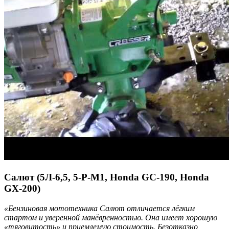
Салют (5Л-6,5, 5-Р-М1, Honda GC-190, Honda
GХ-200)
«Бензиновая мототехника Салют отличается лёгким
стартом и уверенной манёвренностью. Она имеет хорошую
«тяговитость» и приемлемую стоимость. Безотказно