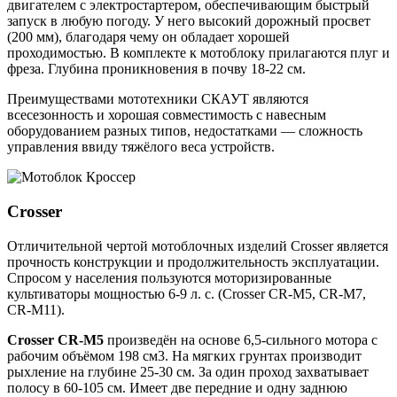
двигателем с электростартером, обеспечивающим быстрый
запуск в любую погоду. У него высокий дорожный просвет
(200 мм), благодаря чему он обладает хорошей
проходимостью. В комплекте к мотоблоку прилагаются плуг и
фреза. Глубина проникновения в почву 18-22 см.
Преимуществами мототехники СКАУТ являются
всесезонность и хорошая совместимость с навесным
оборудованием разных типов, недостатками — сложность
управления ввиду тяжёлого веса устройств.
Crosser
Отличительной чертой мотоблочных изделий Crosser является
прочность конструкции и продолжительность эксплуатации.
Спросом у населения пользуются моторизированные
культиваторы мощностью 6-9 л. с. (Crosser CR-M5, CR-M7,
CR-M11).
Crosser CR-M5
произведён на основе 6,5-сильного мотора с
рабочим объёмом 198 см3. На мягких грунтах производит
рыхление на глубине 25-30 см. За один проход захватывает
полосу в 60-105 см. Имеет две передние и одну заднюю