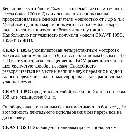
Бензиновые мотоблоки Скаут — это тяжёлые сельхозмашины
весом более 100 кг. Для их оснащения использованы
профессиональные бензодвигатели мощностью от 7 до 9 л. с.
Мотоблоки данной марки пользуются спросом благодаря
надёжности механизмов и лёгкости эксплуатации.
Наибольшую популярность получили модели СКАУТ 105G,
135G и GS81D.
СКАУТ 105G
укомплектован четырёхтактным мотором с
максимальной мощностью 6,5 л. с. и топливным баком на 3,6
л. Имеет многодисковое сцепление, ВОМ ременного типа и
шестерёнчатую коробку передач. Способность
разворачиваться на месте и наличие двух передних и одной
задней передач позволяют маневрировать на ограниченных
участках земли.
СКАУТ 135G
представляет собой массивный аппарат весом
135 кг и мощностью 9 л. с.
Он оборудован топливным баком вместимостью 6 л, что даёт
возможность длительного использования без перерывов на
дозаправку.
СКАУТ GS81D
оснащён 8-сильным профессиональным