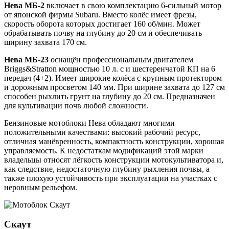
Нева МБ-2
включает в свою комплектацию 6-сильный мотор
от японской фирмы Subaru. Вместо колёс имеет фрезы,
скорость оборота которых достигает 160 об/мин. Может
обрабатывать почву на глубину до 20 см и обеспечивать
ширину захвата 170 см.
Нева МБ-23
оснащён профессиональным двигателем
Briggs&Stratton мощностью 10 л. с и шестеренчатой КП на 6
передач (4+2). Имеет широкие колёса с крупным протектором
и дорожным просветом 140 мм. При ширине захвата до 127 см
способен рыхлить грунт на глубину до 20 см. Предназначен
для культивации почв любой сложности.
Бензиновые мотоблоки Нева обладают многими
положительными качествами: высокий рабочий ресурс,
отличная манёвренность, компактность конструкции, хорошая
управляемость. К недостаткам модификаций этой марки
владельцы относят лёгкость конструкции мотокультиватора и,
как следствие, недостаточную глубину рыхления почвы, а
также плохую устойчивость при эксплуатации на участках с
неровным рельефом.
Скаут