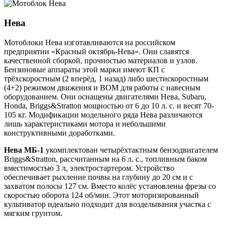
Нева
Мотоблоки Нева изготавливаются на российском
предприятии «Красный октябрь-Нева». Они славятся
качественной сборкой, прочностью материалов и узлов.
Бензиновые аппараты этой марки имеют КП с
трёхскоростным (2 вперёд, 1 назад) либо шестискоростным
(4+2) режимом движения и ВОМ для работы с навесным
оборудованием. Они оснащены двигателями Нева, Subaru,
Honda, Briggs&Stratton мощностью от 6 до 10 л. с. и весят 70-
105 кг. Модификации модельного ряда Нева различаются
лишь характеристиками мотора и небольшими
конструктивными доработками.
Нева МБ-1
укомплектован четырёхтактным бензодвигателем
Briggs&Stratton, рассчитанным на 6 л. с., топливным баком
вместимостью 3 л, электростартером. Устройство
обеспечивает рыхление почвы на глубину до 20 см и с
захватом полосы 127 см. Вместо колёс установлены фрезы со
скоростью оборота 124 об/мин. Этот моторизированный
культиватор идеально подходит для возделывания участка с
мягким грунтом.