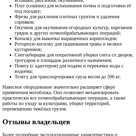
вспашки, рыхления, окучивания;
Плуг (сошник) для вспахивания почвы и подготовки её
под посадку;
Фрезы для рыхления плотных грунтов и удаления
сорняков;
Окучник для окучивания огородных культур, нарезания
грядок и других почвообрабатывающих операций;
Копалку для выкопки выращенных корнеплодов;
Роторную косилку для скашивания травы и мелких
кустарников;
Снегоуборщик для оперативной уборки снега со дворов,
тротуаров и площадок различного назначения;
Помпу (с адаптером) для подачи и перекачки воды с
водоёма;
Телегу для транспортировки груза весом до 500 кг.
Навесное оборудование значительно расширяет сферу
применения мотоблока. Оно позволяет механизировать
практически все почвообрабатывающие операции, а также
работы по уходу за культурами, уборке территорий,
перемещению тяжёлых грузов.
Отзывы владельцев
Более подробные эксплуатационные характеристики о