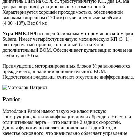
двигатель Lifan на 6,5 л. с., трёхступенчатую КП, два ВОМа
для расширения функциональных возможностей.
Характеризуется хорошей проходимостью, обеспеченной
высоким клиренсом (170 мм) и увеличенными колёсами
(4.00"-10"). Вес 84 кг.
Угра НМБ-1Н9
оснащён 6-сильным мотором японской марки
Subaru. Имеет четырёхступенчатую механическую КП (3+1),
шестеренчатый привод, топливный бак на 3 л и
дополнительный ВОМ. Обеспечивает культивацию почвы на
глубину до 30 см.
Преимущества моторизированных блоков Угра заключаются,
прежде всего, в наличии дополнительного ВОМ.
Недостатками владельцы считают отсутствие дифференциала.
Patriot
Мотоблоки Patriot имеют такую же классическую
конструкцию, как и модификации других брендов. Но есть и
отличительная черта — это наличие 2 задних скоростей.
Данная функция позволяет использовать задний ход в
качестве основного, что значительно облегчает управление