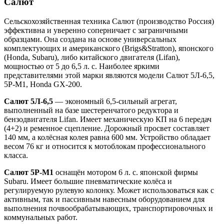
Салют
Сельскохозяйственная техника Салют (производство Россия)
эффективна и уверенно соперничает с заграничными
образцами. Она создана на основе универсальных
комплектующих и американского (Brigs&Stratton), японского
(Honda, Subaru), либо китайского двигателя (Lifan),
мощностью от 5 до 6,5 л. с. Наиболее яркими
представителями этой марки являются модели Салют 5Л-6,5,
5Р-М1, Honda GX-200.
Салют 5Л-6,5
— экономный 6,5-сильный агрегат,
выполненный на базе шестеренчатого редуктора и
бензодвигателя Lifan. Имеет механическую КП на 6 передач
(4+2) и ременное сцепление. Дорожный просвет составляет
140 мм, а колёсная колея равна 600 мм. Устройство обладает
весом 76 кг и относится к мотоблокам профессионального
класса.
Салют 5Р-М1
оснащён мотором 6 л. с. японской фирмы
Subaru. Имеет большие пневматические колёса и
регулируемую рулевую колонку. Может использоваться как с
активным, так и пассивным навесным оборудованием для
выполнения почвообрабатывающих, транспортировочных и
коммунальных работ.