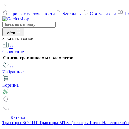
Программа лояльности
Филиалы
Статус заказа
Н
Найти
Заказать звонок
0
Сравнение
Список сравниваемых элементов
0
Избранное
Корзина
Каталог
Тракторы SCOUT
Тракторы МТЗ
Тракторы Lovol
Навесное об