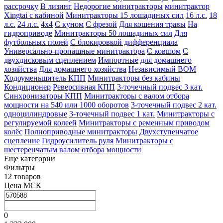
рассрочку
В лизинг
Недорогие минитракторы
минитрактор
Xingtai с кабиной
Минитракторы 15 лошадиных сил
16 л.с.
18
л.с.
24 л.с.
4х4
С куном
С фрезой
Для кошения травы
На
гидроприводе
Минитракторы 50 лошадиных сил
Для
футбольных полей
С блокировкой дифференциала
Универсально-пропашные минитрактора
С ковшом
С
двухдисковым сцеплением
Импортные
для домашнего
хозяйства
Для домашнего хозяйства
Независимый ВОМ
Ходоуменьшитель КПП
Минитракторы без кабины
Кондиционер
Реверсивная КПП
3-точечный подвес 3 кат.
Синхронизаторы КПП
Минитракторы с валом отбора
мощности на 540 или 1000 оборотов
3-точечный подвес 2 кат.
одноцилиндровые
3-точечный подвес 1 кат.
Минитракторы с
регулируемой колеей
Минитракторы с ременным приводом
колёс
Полноприводные минитракторы
Двухступенчатое
сцепление
Гидроусилитель руля
Минитракторы с
шестеренчатым валом отбора мощности
Еще категории
Фильтры
12 товаров
Цена МСК
0