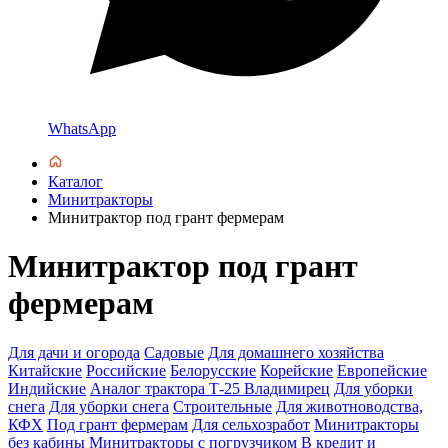
WhatsApp
Каталог
Минитракторы
Минитрактор под грант фермерам
Минитрактор под грант
фермерам
Для дачи и огорода
Садовые
Для домашнего хозяйства
Китайские
Российские
Белорусские
Корейские
Европейские
Индийские
Аналог трактора Т-25 Владимирец
Для уборки
снега
Для уборки снега
Строительные
Для животноводства,
КФХ
Под грант фермерам
Для сельхозработ
Минитракторы
без кабины
Минитракторы с погрузчиком
В кредит и