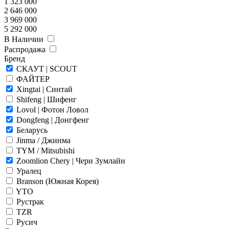
1 323 000
2 646 000
3 969 000
5 292 000
В Наличии
Распродажа
Бренд
СКАУТ | SCOUT
ФАЙТЕР
Xingtai | Синтай
Shifeng | Шифенг
Lovol | Фотон Ловол
Dongfeng | Донгфенг
Беларусь
Jinma / Джинма
TYM / Mitsubishi
Zoomlion Chery | Чери Зумлайн
Уралец
Branson (Южная Корея)
YTO
Рустрак
TZR
Русич