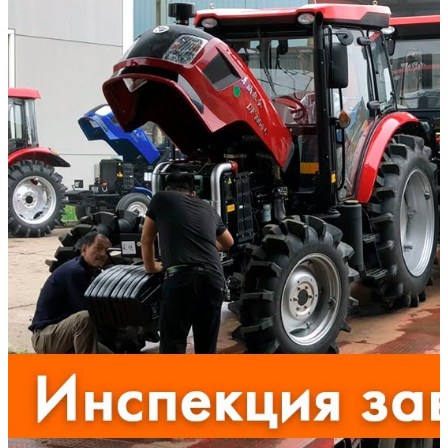
оборудование от польских, китайских, украинских и др.
производителей.
«Dongfeng DF-244» используется в сельскохозяйственной
сфере. Надежность трактора не вызывает нареканий. Завод
«Dongfeng» проверяет комплектующие до начала сборки. В
результате техника эксплуатируется длительное время без
сбоев.