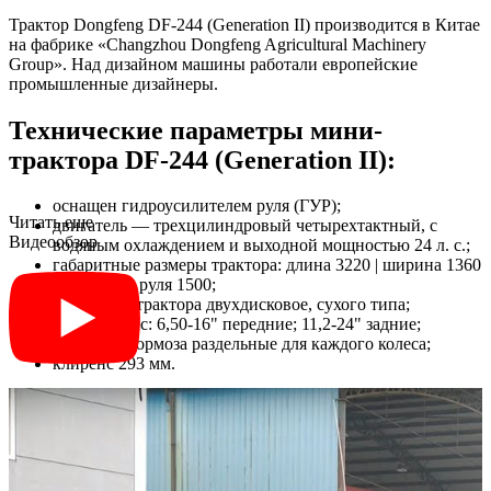
Трактор Dongfeng DF-244 (Generation II) производится в Китае
на фабрике «Changzhou Dongfeng Agricultural Machinery
Group». Над дизайном машины работали европейские
промышленные дизайнеры.
Технические параметры мини-
трактора DF-244 (Generation II):
оснащен гидроусилителем руля (ГУР);
Читать еще
двигатель — трехцилиндровый четырехтактный, с
Видеообзор
водяным охлаждением и выходной мощностью 24 л. с.;
габаритные размеры трактора: длина 3220 | ширина 1360
| высота до руля 1500;
сцепление трактора двухдисковое, сухого типа;
размер колес: 6,50-16" передние; 11,2-24" задние;
дисковые тормоза раздельные для каждого колеса;
клиренс 293 мм.
Шасси предусматривает использования фронтального
погрузчика, а также экскаваторную установку. Трактор
оборудован трехточечной системой крепления навесного
оборудования первого класса и двухскоростным валом отбора
мощности 540/1000 об/мин. Трактор агрегатирует навесное