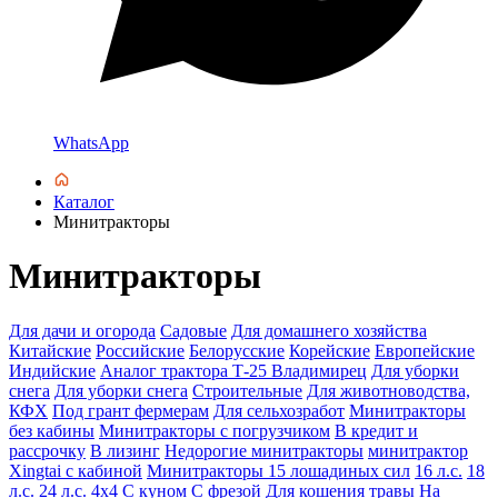
WhatsApp
Каталог
Минитракторы
Минитракторы
Для дачи и огорода
Садовые
Для домашнего хозяйства
Китайские
Российские
Белорусские
Корейские
Европейские
Индийские
Аналог трактора Т-25 Владимирец
Для уборки
снега
Для уборки снега
Строительные
Для животноводства,
КФХ
Под грант фермерам
Для сельхозработ
Минитракторы
без кабины
Минитракторы с погрузчиком
В кредит и
рассрочку
В лизинг
Недорогие минитракторы
минитрактор
Xingtai с кабиной
Минитракторы 15 лошадиных сил
16 л.с.
18
л.с.
24 л.с.
4х4
С куном
С фрезой
Для кошения травы
На