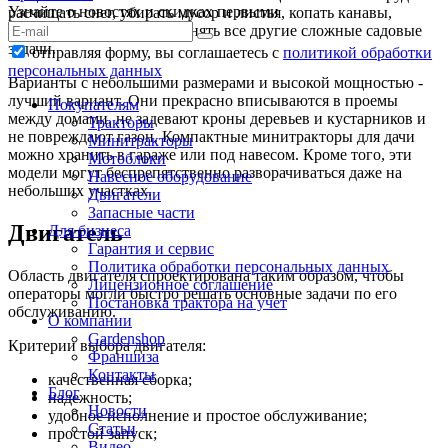
Узнайте о новостях и скидках первыми
расчищать снег, убирать мусор и листья, копать канавы,
создавать насыпи и выполнять все другие сложные садовые
задачи.
отправляя форму, вы соглашаетесь с
политикой обработки
персональных данных
Варианты с небольшими размерами и высокой мощностью -
лучший вариант. Они прекрасно вписываются в проемы
Покупателям
между домами, не задевают кроны деревьев и кустарников и
Тракторы
не повреждают газон. Компактные минитракторы для дачи
Минитракторы
можно хранить в гараже или под навесом. Кроме того, эти
Мотоблоки
модели могут беспрепятственно разворачиваться даже на
Навесное оборудование
небольших участках.
Двигатели
Запасные части
Двигатель
Для бизнеса
Гарантия и сервис
Политика обработки персональных данных
Область двигателя спроектирована таким образом, чтобы
Лицензионное соглашение
операторы могли быстро решать основные задачи по его
Постановка трактора на учет
обслуживанию.
О компании
Gardenshop
Критерии выбора двигателя:
Франшиза
Контакты
качественная сборка;
Блог
надежность;
Новости
удобное исполнение и простое обслуживание;
Статьи
простой запуск;
Видео