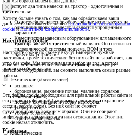
Как мы обрабатываем ваши данные
Существует два типа навески на трактор - одноточечная и
трехточечная:
Хотите больше узнать о том, как мы обрабатываем ваши
Одноточечное навесное оборудование используется на
данные? Ознакомьтесь с нашей
Политикой обработки файлов
одноцилиндровых моделях и является упрощенным
cookie
и
Политикой конфиденциальности
.
вариантом.
Классическим навесным оборудованием для маленького
Настройка cookie
трактора является трехточечный вариант. Он состоит из
гидравлической системы подъема, ВОМ и трех
Настройте cookie по своему вкусу! Выберите нужные
навесных устройств.
настройки, кроме технических: без них сайт не заработает, как
утро без кофе. Мы запомним ваш выбор на год, а потом
Если вы установите на свой мини трактор подходящее
попросим обновить его.
навесное оборудование, вы сможете выполнять самые разные
работы:
Технические (обязательные)
вспашку;
боронование, рыхление почвы, удаление сорняков;
Эти файлы cookie необходимы для правильной работы сайта и
кошение травы;
его основных функций (например, навигация, сохранение
посадку, окучивание и уборку картофеля;
сессии, работа форм). Без них сайт не сможет
уборку снега;
функционировать должным образом. Они не собирают
уборку территории;
информацию для маркетинга или отслеживания. Этот тип
строительные работы.
cookie нельзя отключить.
Кабина
Аналитические