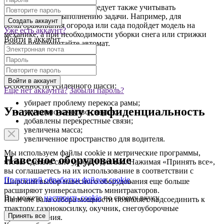
Подбирая трансмиссию, следует также учитывать
необходимые к выполнению задачи. Например, для
облагораживания огорода или сада подойдет модель на
Уже есть аккаунт?
механике, а при необходимости уборки снега или стрижки
Войти в аккаунт
газона предпочитайте автомат.
Шасси
Особенности усиленного шасси:
Еще нет аккаунта?
Забыли пароль?
убирает проблему перекоса рамы;
Уважаем вашу конфиденциальность
улучшено качество сварки;
добавлены перекрестные связи;
увеличена масса;
увеличенное пространство для водителя.
Мы используем файлы cookie и метрические программы,
Навесное оборудование
чтобы сделать сайт удобнее для вас. Нажимая «Принять все»,
вы соглашаетесь на их использование в соответствии с
Политикой обработки файлов cookie
.
Широкий выбор навесного оборудования еще больше
расширяют универсальность минитракторов.
Вы можете
настроить cookie
по своему вкусу
Наличие вала отбора мощности позволяет подсоединить к
трактору газонокосилку, окучник, снегоуборочные
Принять все
приспособления.