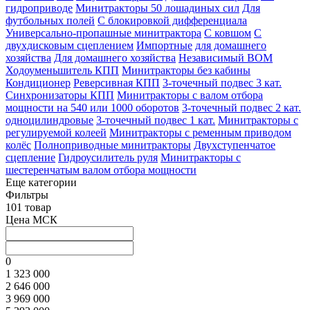
гидроприводе
Минитракторы 50 лошадиных сил
Для
футбольных полей
С блокировкой дифференциала
Универсально-пропашные минитрактора
С ковшом
С
двухдисковым сцеплением
Импортные
для домашнего
хозяйства
Для домашнего хозяйства
Независимый ВОМ
Ходоуменьшитель КПП
Минитракторы без кабины
Кондиционер
Реверсивная КПП
3-точечный подвес 3 кат.
Синхронизаторы КПП
Минитракторы с валом отбора
мощности на 540 или 1000 оборотов
3-точечный подвес 2 кат.
одноцилиндровые
3-точечный подвес 1 кат.
Минитракторы с
регулируемой колеей
Минитракторы с ременным приводом
колёс
Полноприводные минитракторы
Двухступенчатое
сцепление
Гидроусилитель руля
Минитракторы с
шестеренчатым валом отбора мощности
Еще категории
Фильтры
101 товар
Цена МСК
0
1 323 000
2 646 000
3 969 000