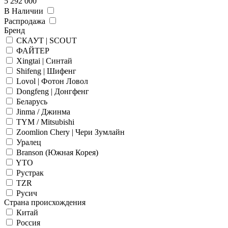
5 292 000
В Наличии
Распродажа
Бренд
СКАУТ | SCOUT
ФАЙТЕР
Xingtai | Синтай
Shifeng | Шифенг
Lovol | Фотон Ловол
Dongfeng | Донгфенг
Беларусь
Jinma / Джинма
TYM / Mitsubishi
Zoomlion Chery | Чери Зумлайн
Уралец
Branson (Южная Корея)
YTO
Рустрак
TZR
Русич
Страна происхождения
Китай
Россия