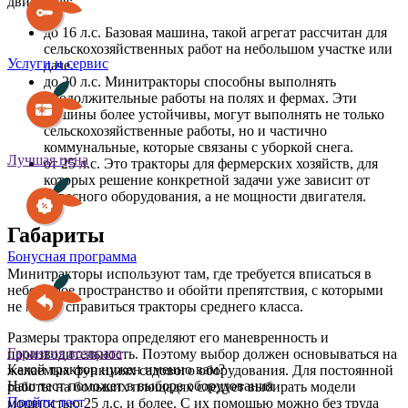
двигателя:
до 16 л.с. Базовая машина, такой агрегат рассчитан для
сельскохозяйственных работ на небольшом участке или
Услуги и сервис
даче.
до 20 л.с. Минитракторы способны выполнять
продолжительные работы на полях и фермах. Эти
машины более устойчивы, могут выполнять не только
сельскохозяйственные работы, но и частично
коммунальные, которые связаны с уборкой снега.
Лучшая цена
от 25 л.с. Это тракторы для фермерских хозяйств, для
которых решение конкретной задачи уже зависит от
навесного оборудования, а не мощности двигателя.
Габариты
Бонусная программа
Минитракторы используют там, где требуется вписаться в
небольшое пространство и обойти препятствия, с которыми
не могут справиться тракторы среднего класса.
Размеры трактора определяют его маневренность и
Гарантия возврата
производительность. Поэтому выбор должен основываться на
Какой трактор нужен именно вам?
желаемых функциях садового оборудования. Для постоянной
Наш тест поможет в выборе оборудования
работы на больших площадях следует выбирать модели
Пройти тест
мощностью 25 л.с. и более. С их помощью можно без труда