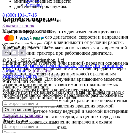
минимум вредных веществ;
Отзывы
длительный срок службы.
8 (800) 101-17-16
Коробка передач
Бесплатная линия по России
Заказать звонок
Мы принимаем к оплате
Коробки передач используются для изменения крутящего
момента, передаваемого двигателем, скорости и направления
движения минитрактора в зависимости от условий работы.
Мы в социальных сетях
Коробка передач также может использоваться для временной
остановки мини трактора при работающем двигателе.
© 2012 - 2026, Gardenshop, Ltd
Принцип работы зубчатой (или цепной) передачи основан на
Политика обработки персональных данных
Лицензионное
том, что вращательное движение двигателя передается через
соглашение
Карта сайта
комбинации шестерен (или цепных колес) с различным
Разработка сайта
количеством зубьев. Для получения вращающего момента,
Восстановить пароль
различного по величине в зависимости от выполняемых
Главное - безопасность
мини-трактором работ, в коробке передач обычно
Укажите почту от вашего аккаунта, а мы пришлем письмо с
предусматривается несколько параллельно расположенных
ссылкой для восстановления пароля!
пар шестерен (звездочек), имеющих различные передаточные
числа. Для изменения направления вращения ведомой
шестерни на обратное между ведущей и ведомой шестернями
Вспомнили пароль?
вводится промежуточная шестерня, а в цепных передачах
Регистрация
может использоваться изменение направления охвата
последующей звездочки цепью.