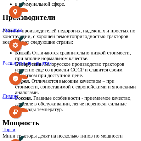
в коммунальной сфере.
Производители
Доставка
Рейтинг производителей недорогих, надежных и простых по
конструкции, с хорошей ремонтопригодностью тракторов
возглавляют следующие страны:
Китай.
Отличаются сравнительно низкой стоимости,
при вполне нормальном качестве.
Расширенная гарантия
Белоруссия.
Белорусское производство тракторов
известно еще со времени СССР и славится своим
качеством при доступной цене.
Корея.
Отличаются высоким качеством – при
стоимости, сопоставимой с европейскими и японскими
аналогами.
Лизинг
Россия.
Главные особенности - приемлемое качество,
дешевле в обслуживании, легче переносят сильные
перепады температур.
Мощность
Торги
Мини тракторы делят на несколько типов по мощности