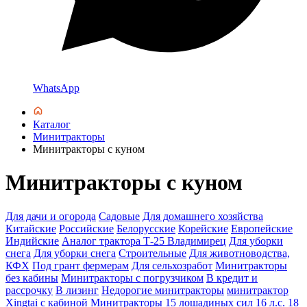
WhatsApp
Каталог
Минитракторы
Минитракторы с куном
Минитракторы с куном
Для дачи и огорода
Садовые
Для домашнего хозяйства
Китайские
Российские
Белорусские
Корейские
Европейские
Индийские
Аналог трактора Т-25 Владимирец
Для уборки
снега
Для уборки снега
Строительные
Для животноводства,
КФХ
Под грант фермерам
Для сельхозработ
Минитракторы
без кабины
Минитракторы с погрузчиком
В кредит и
рассрочку
В лизинг
Недорогие минитракторы
минитрактор
Xingtai с кабиной
Минитракторы 15 лошадиных сил
16 л.с.
18