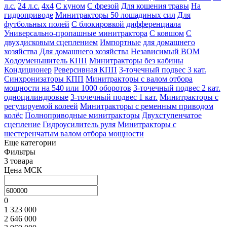
л.с.
24 л.с.
4х4
С куном
С фрезой
Для кошения травы
На
гидроприводе
Минитракторы 50 лошадиных сил
Для
футбольных полей
С блокировкой дифференциала
Универсально-пропашные минитрактора
С ковшом
С
двухдисковым сцеплением
Импортные
для домашнего
хозяйства
Для домашнего хозяйства
Независимый ВОМ
Ходоуменьшитель КПП
Минитракторы без кабины
Кондиционер
Реверсивная КПП
3-точечный подвес 3 кат.
Синхронизаторы КПП
Минитракторы с валом отбора
мощности на 540 или 1000 оборотов
3-точечный подвес 2 кат.
одноцилиндровые
3-точечный подвес 1 кат.
Минитракторы с
регулируемой колеей
Минитракторы с ременным приводом
колёс
Полноприводные минитракторы
Двухступенчатое
сцепление
Гидроусилитель руля
Минитракторы с
шестеренчатым валом отбора мощности
Еще категории
Фильтры
3 товара
Цена МСК
0
1 323 000
2 646 000