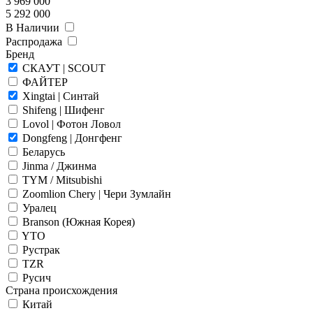
3 969 000
5 292 000
В Наличии
Распродажа
Бренд
СКАУТ | SCOUT
ФАЙТЕР
Xingtai | Синтай
Shifeng | Шифенг
Lovol | Фотон Ловол
Dongfeng | Донгфенг
Беларусь
Jinma / Джинма
TYM / Mitsubishi
Zoomlion Chery | Чери Зумлайн
Уралец
Branson (Южная Корея)
YTO
Рустрак
TZR
Русич
Страна происхождения
Китай