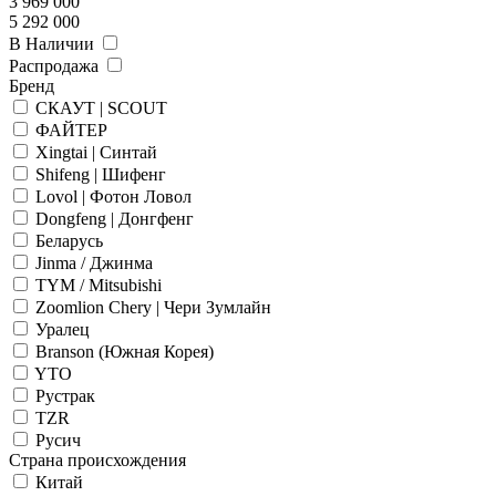
3 969 000
5 292 000
В Наличии
Распродажа
Бренд
СКАУТ | SCOUT
ФАЙТЕР
Xingtai | Синтай
Shifeng | Шифенг
Lovol | Фотон Ловол
Dongfeng | Донгфенг
Беларусь
Jinma / Джинма
TYM / Mitsubishi
Zoomlion Chery | Чери Зумлайн
Уралец
Branson (Южная Корея)
YTO
Рустрак
TZR
Русич
Страна происхождения
Китай