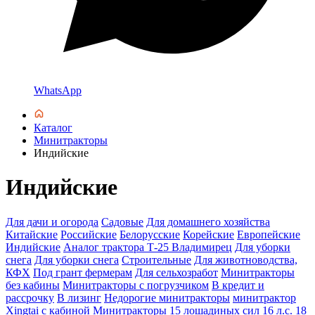
WhatsApp
Каталог
Минитракторы
Индийские
Индийские
Для дачи и огорода
Садовые
Для домашнего хозяйства
Китайские
Российские
Белорусские
Корейские
Европейские
Индийские
Аналог трактора Т-25 Владимирец
Для уборки
снега
Для уборки снега
Строительные
Для животноводства,
КФХ
Под грант фермерам
Для сельхозработ
Минитракторы
без кабины
Минитракторы с погрузчиком
В кредит и
рассрочку
В лизинг
Недорогие минитракторы
минитрактор
Xingtai с кабиной
Минитракторы 15 лошадиных сил
16 л.с.
18