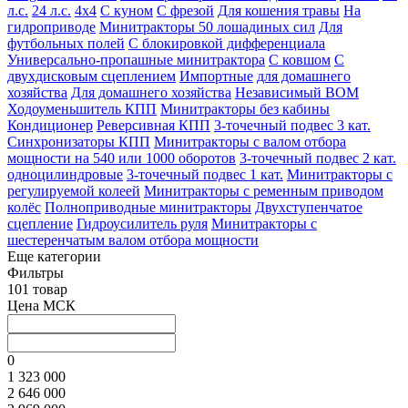
л.с.
24 л.с.
4х4
С куном
С фрезой
Для кошения травы
На
гидроприводе
Минитракторы 50 лошадиных сил
Для
футбольных полей
С блокировкой дифференциала
Универсально-пропашные минитрактора
С ковшом
С
двухдисковым сцеплением
Импортные
для домашнего
хозяйства
Для домашнего хозяйства
Независимый ВОМ
Ходоуменьшитель КПП
Минитракторы без кабины
Кондиционер
Реверсивная КПП
3-точечный подвес 3 кат.
Синхронизаторы КПП
Минитракторы с валом отбора
мощности на 540 или 1000 оборотов
3-точечный подвес 2 кат.
одноцилиндровые
3-точечный подвес 1 кат.
Минитракторы с
регулируемой колеей
Минитракторы с ременным приводом
колёс
Полноприводные минитракторы
Двухступенчатое
сцепление
Гидроусилитель руля
Минитракторы с
шестеренчатым валом отбора мощности
Еще категории
Фильтры
101 товар
Цена МСК
0
1 323 000
2 646 000