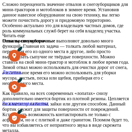
Сложно переоценить значение отвалов и снегоуборщиков для
мини-тракторов и мотоблоков в зимнее время. Установив
данное навесное оборудование на свою технику, вы легко
можете почистить дорогу и придомовую территорию.
Особенно актуально это для владельцев частных домов, где
роль коммунальных служб берет на себя владелец участка.
Читать еще
Отвалы снегоуборочные
выполняют довольно много
Наши преимущества
функций. Главная их задача — толкать любой материал,
перемещая его из одного места в другое, либо просто
выравнивать сыпучие не твёрдые поверхности. Можно
ставить на свой мини-трактор и мотоблок в любое время года.
Зимой отвал можно использовать для очистки дорог от снега,
Доставка
а в остальное время его можно использовать для уборки
мусора, листьев, песка или щебня, прибирая его с
необходимого места.
Как правило, на всех современных «лопатах» снизу
дополнительно имеется бортик из плотной резины. Цепляется
Расширенная гарантия
он к металлу на болты, зайки или другим способом. Данный
бортик служит для защиты поверхности от повреждений.
Кстати, есть возможность контактировать не только с
асфальтом, но и с плиткой и даже гранитом. Псюмом будет то,
что вы избавляетесь от неприятного звука в виде скрежета
металла.