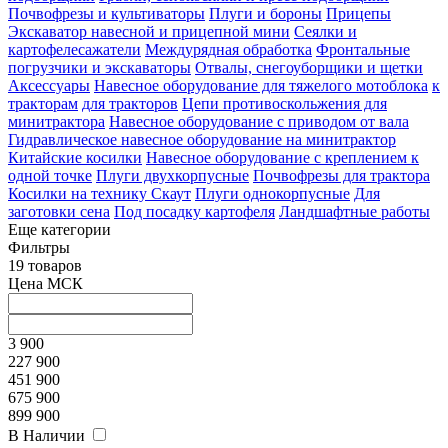
Почвофрезы и культиваторы
Плуги и бороны
Прицепы
Экскаватор навесной и прицепной мини
Сеялки и
картофелесажатели
Междурядная обработка
Фронтальные
погрузчики и экскаваторы
Отвалы, снегоуборщики и щетки
Аксессуары
Навесное оборудование для тяжелого мотоблока
к
тракторам
для тракторов
Цепи противоскольжения для
минитрактора
Навесное оборудование с приводом от вала
Гидравлическое навесное оборудование на минитрактор
Китайские косилки
Навесное оборудование с креплением к
одной точке
Плуги двухкорпусные
Почвофрезы для трактора
Косилки на технику Скаут
Плуги однокорпусные
Для
заготовки сена
Под посадку картофеля
Ландшафтные работы
Еще категории
Фильтры
19 товаров
Цена МСК
3 900
227 900
451 900
675 900
899 900
В Наличии