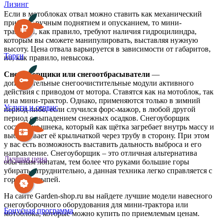
Лизинг
Если в мотоблоках отвал можно ставить как механический
прибор с ручным поднятием и опусканием, то мини-
тракторы, как правило, требуют наличия гидроцилиндра,
которым вы сможете манипулировать, выставляя нужную
высоту. Цена отвала варьируется в зависимости от габаритов,
Торги
но, как правило, невысока.
Снегоуборщики или снегоотбрасыватели
—
дополнительные снегоочистительные модули активного
действия с приводом от мотора. Ставятся как на мотоблок, так
и на мини-трактор. Однако, применяются только в зимний
Услуги и сервис
период либо, если случился форс-мажор, в любой другой
период с выпадением снежных осадков. Снегоуборщик
состоит из шнека, который как щётка загребает внутрь массу и
выбрасывает её крыльчаткой через трубу в сторону. При этом
у вас есть возможность выставить дальность выброса и его
направление. Снегоуборщик – это отличная альтернатива
Лучшая цена
обычным лопатам, тем более что руками большие горы
убирать затруднительно, а данная техника легко справляется с
горами насыпей.
На сайте Garden-shop.ru вы найдете лучшие модели навесного
снегоуборочного оборудования для мини-трактора или
Бонусная программа
мотоблока, которые можно купить по приемлемым ценам.