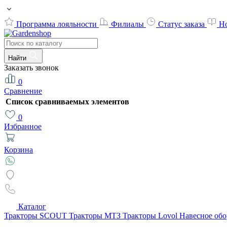
Программа лояльности
Филиалы
Статус заказа
Н
Найти
Заказать звонок
0
Сравнение
Список сравниваемых элементов
0
Избранное
Корзина
Каталог
Тракторы SCOUT
Тракторы МТЗ
Тракторы Lovol
Навесное об