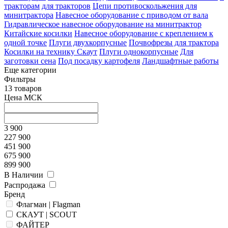
тракторам
для тракторов
Цепи противоскольжения для
минитрактора
Навесное оборудование с приводом от вала
Гидравлическое навесное оборудование на минитрактор
Китайские косилки
Навесное оборудование с креплением к
одной точке
Плуги двухкорпусные
Почвофрезы для трактора
Косилки на технику Скаут
Плуги однокорпусные
Для
заготовки сена
Под посадку картофеля
Ландшафтные работы
Еще категории
Фильтры
13 товаров
Цена МСК
3 900
227 900
451 900
675 900
899 900
В Наличии
Распродажа
Бренд
Флагман | Flagman
СКАУТ | SCOUT
ФАЙТЕР