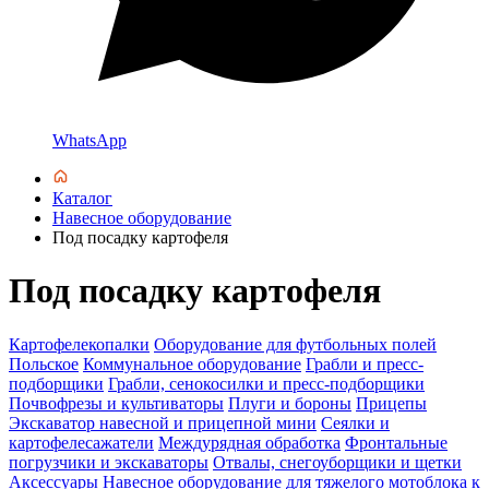
WhatsApp
Каталог
Навесное оборудование
Под посадку картофеля
Под посадку картофеля
Картофелекопалки
Оборудование для футбольных полей
Польское
Коммунальное оборудование
Грабли и пресс-
подборщики
Грабли, сенокосилки и пресс-подборщики
Почвофрезы и культиваторы
Плуги и бороны
Прицепы
Экскаватор навесной и прицепной мини
Сеялки и
картофелесажатели
Междурядная обработка
Фронтальные
погрузчики и экскаваторы
Отвалы, снегоуборщики и щетки
Аксессуары
Навесное оборудование для тяжелого мотоблока
к