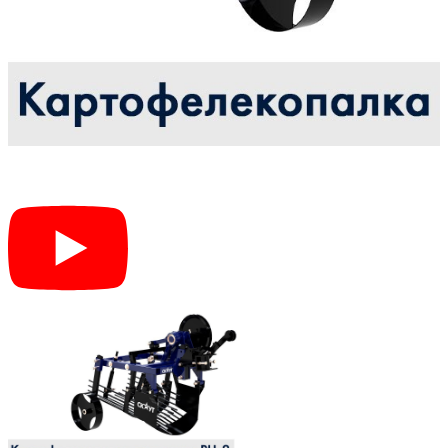
необходимое расстояние 300-350 мм от центра. Таким
образом, колеса тракторы перемещаются по междурядьям, а
нож картофелекопалки по грядке.