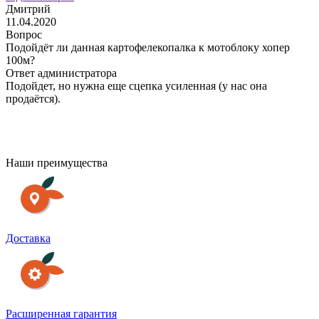
Дмитрий
11.04.2020
0
Вопрос
Подойдёт ли данная картофелекопалка к мотоблоку хопер
П
100м?
м
Ответ администратора
О
Подойдет, но нужна еще сцепка усиленная (у нас она
продаётся).
Наши преимущества
Доставка
Расширенная гарантия