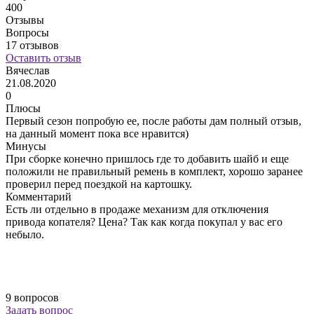
400
Отзывы
Вопросы
17 отзывов
Оставить отзыв
Вячеслав
21.08.2020
0
0
0
Плюсы
Первый сезон попробую ее, после работы дам полный отзыв,
О
на данный момент пока все нравится)
Минусы
П
При сборке конечно пришлось где то добавить шайб и еще
положили не правильный ремень в комплект, хорошо заранее
В
проверил перед поездкой на картошку.
п
Комментарий
р
Есть ли отдельно в продаже механизм для отключения
р
привода копателя? Цена? Так как когда покупал у вас его
б
небыло.
с
Н
н
к
р
9 вопросов
Задать вопрос