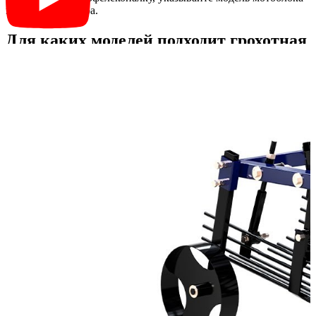
или минитрактора.
Для каких моделей подходит грохотная
картофелекопалка СКАУТ
Картофелекопалка работает с тракторами СКАУТ T-15, T-18
или СКАУТ T-25, а также с тяжелыми мотоблоками СКАУТ.
При покупке копателя, в комплектацию входит механизм для
отключения привода (по умолчанию привод будет в
постоянном зацеплении). Этот комплект шкивов, роликов и
приводного ремня обеспечит надежную работу.
Модельный ряд навесного оборудования СКАУТ создан для
работы с тракторами и мотоблоками СКАУТ. Работа с
тракторами других брендов не гарантируется.
Для увеличения урожая, картофель рекомендуется высаживать
на расстоянии 600-700 мм между рядами. Конструкция
агрегатов СКАУТ серии PL соблюдает данные условия при
эксплуатации с тракторами с задним одноточечным подвесом.
Однорядные агрегаты для посадки и выкопки клубней при
помощи смещающей плиты (приобретается отдельно)
смещены на 100-200 мм влево от центральной оси, что
совместно с регулируемой колеей трактора обеспечит