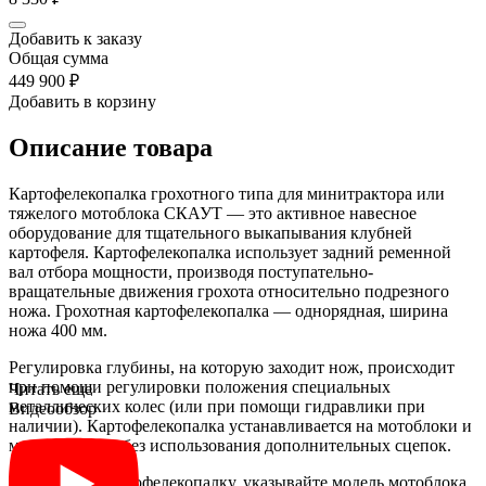
Добавить к заказу
Общая сумма
449 900 ₽
Добавить в корзину
Описание товара
Картофелекопалка грохотного типа для минитрактора или
тяжелого мотоблока СКАУТ — это активное навесное
оборудование для тщательного выкапывания клубней
картофеля. Картофелекопалка использует задний ременной
вал отбора мощности, производя поступательно-
вращательные движения грохота относительно подрезного
ножа. Грохотная картофелекопалка — однорядная, ширина
ножа 400 мм.
Регулировка глубины, на которую заходит нож, происходит
при помощи регулировки положения специальных
Читать еще
металлических колес (или при помощи гидравлики при
Видеообзор
наличии). Картофелекопалка устанавливается на мотоблоки и
минитракторы без использования дополнительных сцепок.
Приобретая картофелекопалку, указывайте модель мотоблока