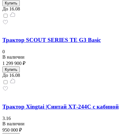
Купить
До 16.08
Трактор SCOUT SERIES TE G3 Basic
0
В наличии
1 299 900 ₽
Купить
До 16.08
Трактор Xingtai |Синтай ХТ-244С с кабиной
3.16
В наличии
950 000 ₽