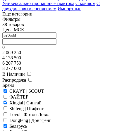
Универсально-пропашные трактора
С ковшом
С
двухдисковым сцеплением
Импортные
Еще категории
Фильтры
38 товаров
Цена МСК
0
2 069 250
4 138 500
6 207 750
8 277 000
В Наличии
Распродажа
Бренд
СКАУТ | SCOUT
ФАЙТЕР
Xingtai | Синтай
Shifeng | Шифенг
Lovol | Фотон Ловол
Dongfeng | Донгфенг
Беларусь