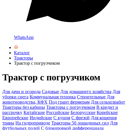
WhatsApp
Каталог
Тракторы
Трактор с погрузчиком
Трактор с погрузчиком
Для дачи и огорода
Садовые
Для домашнего хозяйства
Для
уборки снега
Коммунальная техника
Строительные
Для
животноводства, КФХ
Под грант фермерам
Для сельхозработ
Тракторы без кабины
Тракторы с погрузчиком
В кредит и
рассрочку
Китайские
Российские
Белорусские
Корейские
Европейские
Индийские
С куном
С фрезой
Для кошения
травы
На гидроприводе
Тракторы 50 лошадиных сил
Для
футбольных полей
С блокировкой дифференциала