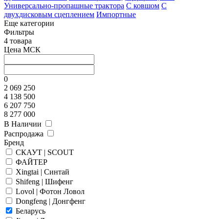
Универсально-пропашные трактора
С ковшом
С
двухдисковым сцеплением
Импортные
Еще категории
Фильтры
4 товара
Цена МСК
0
2 069 250
4 138 500
6 207 750
8 277 000
В Наличии
Распродажа
Бренд
СКАУТ | SCOUT
ФАЙТЕР
Xingtai | Синтай
Shifeng | Шифенг
Lovol | Фотон Ловол
Dongfeng | Донгфенг
Беларусь