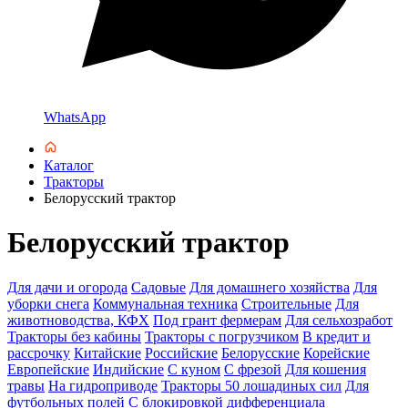
WhatsApp
Каталог
Тракторы
Белорусский трактор
Белорусский трактор
Для дачи и огорода
Садовые
Для домашнего хозяйства
Для
уборки снега
Коммунальная техника
Строительные
Для
животноводства, КФХ
Под грант фермерам
Для сельхозработ
Тракторы без кабины
Тракторы с погрузчиком
В кредит и
рассрочку
Китайские
Российские
Белорусские
Корейские
Европейские
Индийские
С куном
С фрезой
Для кошения
травы
На гидроприводе
Тракторы 50 лошадиных сил
Для
футбольных полей
С блокировкой дифференциала