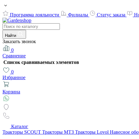
Программа лояльности
Филиалы
Статус заказа
Н
Найти
Заказать звонок
0
Сравнение
Список сравниваемых элементов
0
Избранное
Корзина
Каталог
Тракторы SCOUT
Тракторы МТЗ
Тракторы Lovol
Навесное об