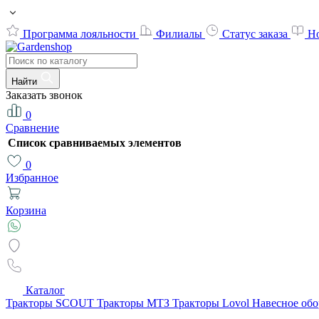
Программа лояльности
Филиалы
Статус заказа
Н
Найти
Заказать звонок
0
Сравнение
Список сравниваемых элементов
0
Избранное
Корзина
Каталог
Тракторы SCOUT
Тракторы МТЗ
Тракторы Lovol
Навесное об