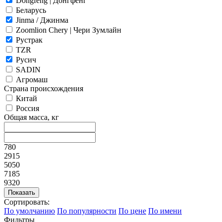
Dongfeng | Донгфенг
Беларусь
Jinma / Джинма
Zoomlion Chery | Чери Зумлайн
Рустрак
TZR
Русич
SADIN
Агромаш
Страна происхождения
Китай
Россия
Общая масса, кг
780
2915
5050
7185
9320
Сортировать:
По умолчанию
По популярности
По цене
По имени
Фильтры