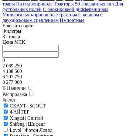
травы
На гидроприводе
Тракторы 50 лошадиных сил
Для
футбольных полей
С блокировкой дифференциала
Универсально-пропашные трактора
С ковшом
С
двухдисковым сцеплением
Импортные
Еще категории
Фильтры
81 товар
Цена МСК
0
2 069 250
4 138 500
6 207 750
8 277 000
В Наличии
Распродажа
Бренд
СКАУТ | SCOUT
ФАЙТЕР
Xingtai | Синтай
Shifeng | Шифенг
Lovol | Фотон Ловол