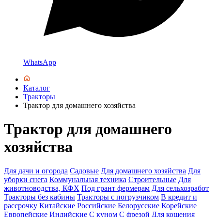
WhatsApp
Каталог
Тракторы
Трактор для домашнего хозяйства
Трактор для домашнего
хозяйства
Для дачи и огорода
Садовые
Для домашнего хозяйства
Для
уборки снега
Коммунальная техника
Строительные
Для
животноводства, КФХ
Под грант фермерам
Для сельхозработ
Тракторы без кабины
Тракторы с погрузчиком
В кредит и
рассрочку
Китайские
Российские
Белорусские
Корейские
Европейские
Индийские
С куном
С фрезой
Для кошения