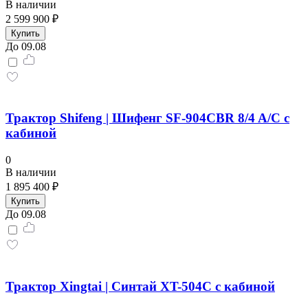
В наличии
2 599 900 ₽
Купить
До 09.08
Трактор Shifeng | Шифенг SF-904СBR 8/4 A/C с
кабиной
0
В наличии
1 895 400 ₽
Купить
До 09.08
Трактор Xingtai | Синтай XT-504С с кабиной