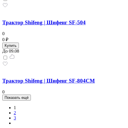
Трактор Shifeng | Шифенг SF-504
0
0 ₽
Купить
До 09.08
Трактор Shifeng | Шифенг SF-804СM
0
Показать ещё
1
2
3