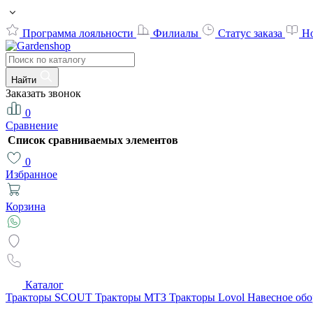
Программа лояльности
Филиалы
Статус заказа
Н
Найти
Заказать звонок
0
Сравнение
Список сравниваемых элементов
0
Избранное
Корзина
Каталог
Тракторы SCOUT
Тракторы МТЗ
Тракторы Lovol
Навесное об