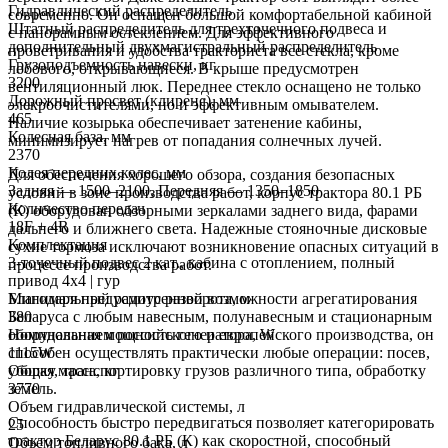
Гидравлический распределитель
современно. Он оснащен большой комфортабельной кабиной
Штатный распределитель для трехточечного подвеса и
с панорамным остеклением. Для эффективного
дополнительный двухмагистральный распределитель
проветривания и удобства тракториста все стекла, кроме
Грузоподъемность навески, кг
лобового, открывающиеся. В крыше предусмотрен
3200
вентиляционный люк. Переднее стекло оснащено не только
Дорожный просвет (клиренс), мм
элекроочистителями, но и эффективным омывателем.
465
Наличие козырька обеспечивает затенение кабины,
Колесная база, мм
минимизирует нагрев от попадания солнечных лучей.
2370
Колея передних колес, мм
Для обеспечения хорошего обзора, создания безопасных
Задняя — 1500–2100, Передняя — 1350–1850
условий в зоне производства работ, корпус трактора 80.1 РБ
Количество передач
(К) оборудован обзорными зеркалами заднего вида, фарами
18F + 4R
дальнего и ближнего света. Надежные стояночные дисковые
Комплектация
сухие тормоза исключают возникновение опасных ситуаций в
3-точечный подвес 2 кат., кабина с отоплением, полный
процессе производства работ.
привод 4x4 | гур
Минимальный радиус разворота, м
Благодаря предусмотренной возможности агрегатирования
380
Беларуса с любым навесным, полунавесным и стационарным
Номинальная мощность генератора, W
оборудованием российского и европейского производства, он
1115W
способен осуществлять практически любые операции: посев,
Общая масса, кг
уборку, транспортировку грузов различного типа, обработку
3770
земель.
Объем гидравлической системы, л
Способность быстро передвигаться позволяет категорировать
25
трактор Беларус 80.1 РБ (К) как скоростной, способный
Объем топливного бака, л