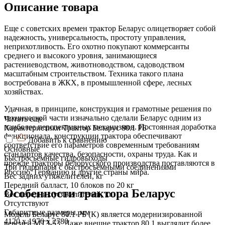
Описание товара
Еще с советских времен трактор Беларус олицетворяет собой
надежность, универсальность, простоту управления,
неприхотливость. Его охотно покупают коммерсанты
среднего и высокого уровня, занимающиеся
растениеводством, животноводством, садоводством
масштабным строительством. Техника такого плана
востребована в ЖКХ, в промышленной сфере, лесных
хозяйствах.
Удачная, в принципе, конструкция и грамотные решения по
технической части изначально сделали Беларус одним из
Читать еще
наиболее перспективных механизмов. Постоянная доработка
Характеристики Трактор Беларус 80.1 РБ
функционала, конструкции трактора обеспечивают
Добавить к сравнению
соответствие его параметров современным требованиям
Основные
стандартов качества, безопасности, охраны труда. Как и
Быстросъемные гидровыходы
прежде тракторы белорусского производства поставляются в
Три гидропары с быстросъемными соединениями
Россию, Германию и другие страны мира.
Вес задних утяжелителей, кг
Передний балласт, 10 блоков по 20 кг
Особенности трактора Беларус
Вес передних утяжелителей, кг
Отсутствуют
Габаритные размеры, мм
Модель Беларус 80.1 РБ (К) является модернизированной
4120 х 1970 х 2780
версией МТЗ-53. Даже внешне трактор 80.1 выглядит более