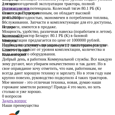
2 отзыва
для круглогодичной эксплуатации трактора, полной
Оставить отзыв
реализации его потенциала. Колесный тягач 80.1 РБ (К)
Станислав Петрович
Г
является распространенным, он обладает высокой
11.01.2016
0
ремонтопригодностью, экономичен в потреблении топлива,
5
4
обслуживании. Запчасти и комплектующие для его доступны,
Плюсы
не дороги, имеются в продаже.
Мощность, удобство, различная навеска (поработаем и летом).
У
Колесный трактор Беларус 80.1 РБ (К) в базовой
экономный.
т
комплектации предлагается по цене от 1000000 рублей.
Минусы
В
Необходимо уточнять текущую цену у поставщика техники.
Надеюсь на покупку еще минимум 10 таких тракторов для
Стоимость зависит от уровня комплектации, количества и
нашего города!
вида навесного оборудования.
Комментарий
Добрый день, я работник Коммунальной службы. Все каждую
зиму ругают, мол убираем некачественно и так далее. Но в
свое оправдание хочу отметить, что нам, работникам, не
всегда дают хорошую технику и зарплату. Но в этом году нам
крупно повезло, руководство подкупило 4 таких тракторов.
Мое мнение - это отличная техника, новая, думаю наши
горожане заметили разницу! Правда 4 это мало, но хоть
столько и уже хорошо.
0 вопросов
Задать вопрос
Наши преимущества