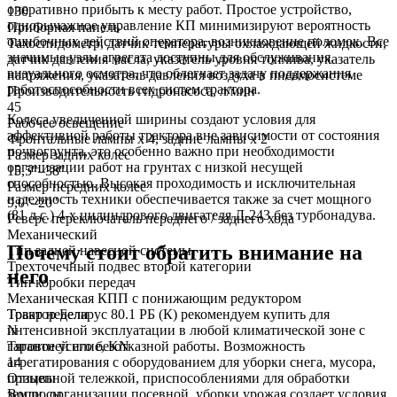
оперативно прибыть к месту работ. Простое устройство,
130
однорычажное управление КП минимизируют вероятность
Приборная панель
ошибочных действий оператора, возникновение поломок. Все
Тахоспидометр, датчик температуры охлаждающей жидкости,
значимые узлы агрегата доступны для обслуживания,
датчик давления масла, указатель уровня топлива, указатель
визуального осмотра, что облегчает задачу поддержания
напряжения, указатель давления воздуха в пневмосистеме
работоспособности всех систем трактора.
Производительность гидронасоса, л/мин
45
Колеса увеличенной ширины создают условия для
Рабочее освещение
эффективной работы трактора вне зависимости от состояния
Фронтальные лампы x 4, задние лампы x 2
почвогрунта, это особенно важно при необходимости
Размер задних колес
организации работ на грунтах с низкой несущей
15,5"–38"
способностью. Высокая проходимость и исключительная
Размер передних колес
надежность техники обеспечивается также за счет мощного
9,0"–20"
(81 л.с.) 4-х цилиндрового двигателя Д-243 без турбонадува.
Реверс переключатель переднего / заднего хода
Механический
Почему стоит обратить внимание на
Тип задней навесной системы
Трехточечный подвес второй категории
него
Тип коробки передач
Механическая КПП с понижающим редуктором
Товар недели
Трактор Беларус 80.1 РБ (К) рекомендуем купить для
N
интенсивной эксплуатации в любой климатической зоне с
Тяговое усилие, KN
гарантией его безотказной работы. Возможность
14
агрегатирования с оборудованием для уборки снега, мусора,
Отзывы
прицепной тележкой, приспособлениями для обработки
Вопросы
земли, организации посевной, уборки урожая создает условия