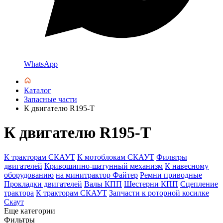
WhatsApp
Каталог
Запасные части
К двигателю R195-T
К двигателю R195-T
К тракторам СКАУТ
К мотоблокам СКАУТ
Фильтры
двигателей
Кривошипно-шатунный механизм
К навесному
оборудованию
на минитрактор Файтер
Ремни приводные
Прокладки двигателей
Валы КПП
Шестерни КПП
Сцепление
трактора
К тракторам СКАУТ
Запчасти к роторной косилке
Скаут
Еще категории
Фильтры