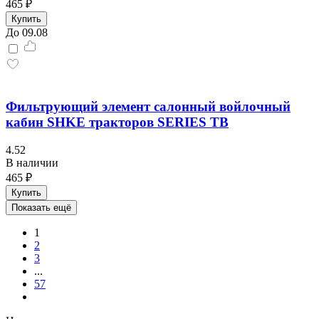
465 ₽
Купить
До 09.08
Фильтрующий элемент салонный войлочный
кабин SHKE тракторов SERIES TB
4.52
В наличии
465 ₽
Купить
Показать ещё
1
2
3
...
57