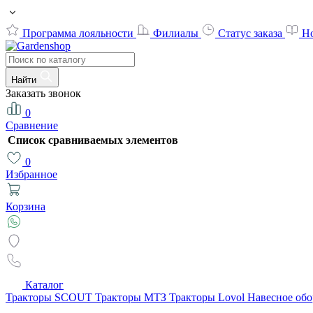
Программа лояльности
Филиалы
Статус заказа
Н
Найти
Заказать звонок
0
Сравнение
Список сравниваемых элементов
0
Избранное
Корзина
Каталог
Тракторы SCOUT
Тракторы МТЗ
Тракторы Lovol
Навесное об