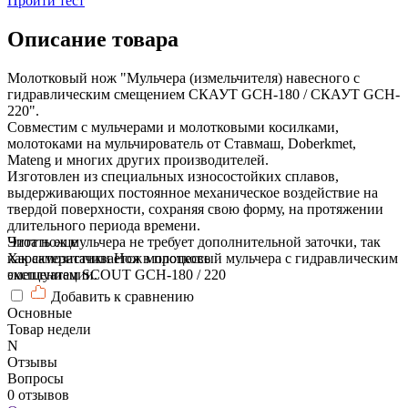
Пройти тест
Описание товара
Молотковый нож "Мульчера (измельчителя) навесного с
гидравлическим смещением СКАУТ GCH-180 / СКАУТ GCH-
220".
Совместим с мульчерами и молотковыми косилками,
молотоками на мульчирователь от Ставмаш, Doberkmet,
Mateng и многих других производителей.
Изготовлен из специальных износостойких сплавов,
выдерживающих постоянное механическое воздействие на
твердой поверхности, сохраняя свою форму, на протяжении
длительного периода времени.
Этот нож мульчера не требует дополнительной заточки, так
Читать еще
как самозатачивается в процессе
Характеристики Нож молотковый мульчера с гидравлическим
эксплуатации.
смещением SCOUT GCH-180 / 220
Добавить к сравнению
Основные
Товар недели
N
Отзывы
Вопросы
0 отзывов