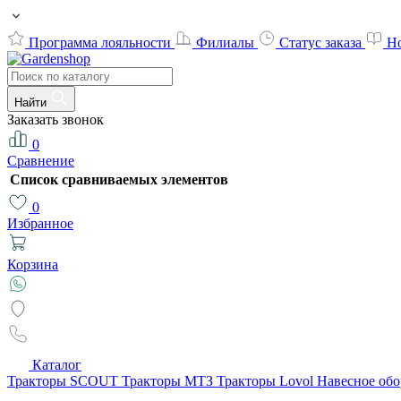
Программа лояльности
Филиалы
Статус заказа
Н
Найти
Заказать звонок
0
Сравнение
Список сравниваемых элементов
0
Избранное
Корзина
Каталог
Тракторы SCOUT
Тракторы МТЗ
Тракторы Lovol
Навесное об