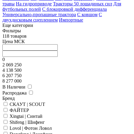
травы
На гидроприводе
Тракторы 50 лошадиных сил
Для
футбольных полей
С блокировкой дифференциала
Универсально-пропашные трактора
С ковшом
С
двухдисковым сцеплением
Импортные
Еще категории
Фильтры
118 товаров
Цена МСК
0
2 069 250
4 138 500
6 207 750
8 277 000
В Наличии
Распродажа
Бренд
СКАУТ | SCOUT
ФАЙТЕР
Xingtai | Синтай
Shifeng | Шифенг
Lovol | Фотон Ловол