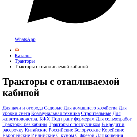
WhatsApp
Каталог
Тракторы
Тракторы с отапливаемой кабиной
Тракторы с отапливаемой
кабиной
Для дачи и огорода
Садовые
Для домашнего хозяйства
Для
уборки снега
Коммунальная техника
Строительные
Для
животноводства, КФХ
Под грант фермерам
Для сельхозработ
Тракторы без кабины
Тракторы с погрузчиком
В кредит и
рассрочку
Китайские
Российские
Белорусские
Корейские
Европейские
Индийские
С куном
С фрезой
Для кошения