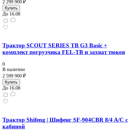
2 299 900 ₽
Купить
До 16.08
Трактор SCOUT SERIES TB G3 Basiс +
комплект погрузчика FEL-TB и захват тюков
0
В наличии
2 599 900 ₽
Купить
До 16.08
Трактор Shifeng | Шифенг SF-904СBR 8/4 A/C с
кабиной