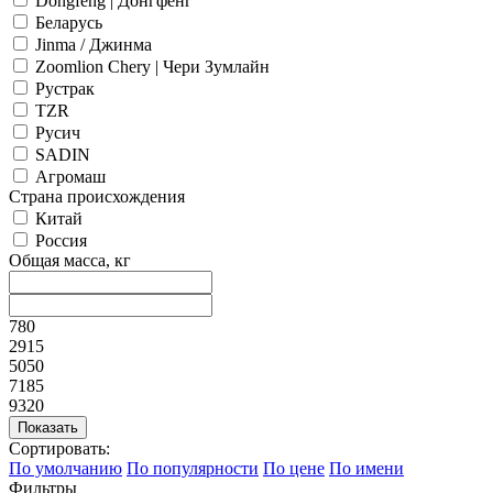
Dongfeng | Донгфенг
Беларусь
Jinma / Джинма
Zoomlion Chery | Чери Зумлайн
Рустрак
TZR
Русич
SADIN
Агромаш
Страна происхождения
Китай
Россия
Общая масса, кг
780
2915
5050
7185
9320
Сортировать:
По умолчанию
По популярности
По цене
По имени
Фильтры