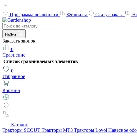
Программа лояльности
Филиалы
Статус заказа
Н
Найти
Заказать звонок
0
Сравнение
Список сравниваемых элементов
0
Избранное
Корзина
Каталог
Тракторы SCOUT
Тракторы МТЗ
Тракторы Lovol
Навесное об