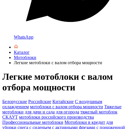
WhatsApp
Каталог
Мотоблоки
Легкие мотоблоки с валом отбора мощности
Легкие мотоблоки с валом
отбора мощности
Белорусские
Российские
Китайские
С воздушным
охлаждением
мотоблоки с валом отбора мощности
Тяжелые
мотоблоки
для дачи и сада
для огорода
тяжелый мотоблок
СКАУТ
мотоблоки российского производства
Профессиональные мотоблоки
Мотоблоки в кредит
для
уборки снега
с сиденьем
с активными фрезами
с пониженной