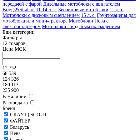
передачей
с фарой
Дизельные мотоблоки
с двигателем
Briggs&Stratton
11-14 л. с.
Бензиновые мотоблоки
12 л. с.
Мотоблоки с дисковым сцеплением
15 л. с.
Грунтозацепы для
мотоблока или мини-трактора
Мотоблоки Нева с
электростартером
Мотоблоки с водяным охлаждением
Еще категории
Фильтры
12 товаров
Цена МСК
12 752
68 539
124 326
180 113
235 900
В Наличии
Распродажа
Бренд
СКАУТ | SCOUT
ФАЙТЕР
Беларусь
Нева
Салют