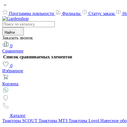
Программа лояльности
Филиалы
Статус заказа
Н
Найти
Заказать звонок
0
Сравнение
Список сравниваемых элементов
0
Избранное
Корзина
Каталог
Тракторы SCOUT
Тракторы МТЗ
Тракторы Lovol
Навесное об