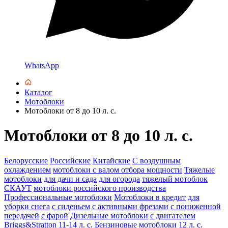
WhatsApp
Каталог
Мотоблоки
Мотоблоки от 8 до 10 л. с.
Мотоблоки от 8 до 10 л. с.
Белорусские
Российские
Китайские
С воздушным
охлаждением
мотоблоки с валом отбора мощности
Тяжелые
мотоблоки
для дачи и сада
для огорода
тяжелый мотоблок
СКАУТ
мотоблоки российского производства
Профессиональные мотоблоки
Мотоблоки в кредит
для
уборки снега
с сиденьем
с активными фрезами
с пониженной
передачей
с фарой
Дизельные мотоблоки
с двигателем
Briggs&Stratton
11-14 л. с.
Бензиновые мотоблоки
12 л. с.