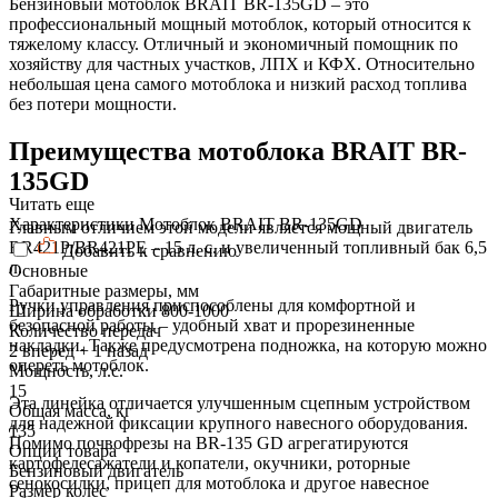
Бензиновый мотоблок BRAIT BR-135GD – это
профессиональный мощный мотоблок, который относится к
тяжелому классу. Отличный и экономичный помощник по
хозяйству для частных участков, ЛПХ и КФХ. Относительно
небольшая цена самого мотоблока и низкий расход топлива
без потери мощности.
Преимущества мотоблока BRAIT BR-
135GD
Читать еще
Характеристики Мотоблок BRAIT BR-135GD
Главным отличием этой модели является мощный двигатель
BR421P/BR421PE – 15 л. с. и увеличенный топливный бак 6,5
Добавить к сравнению
л.
Основные
Габаритные размеры, мм
Ручки управления приспособлены для комфортной и
Ширина обработки 800-1000
безопасной работы – удобный хват и прорезиненные
Количество передач
накладки. Также предусмотрена подножка, на которую можно
2 вперед + 1 назад
опереть мотоблок.
Мощность, л.с.
15
Эта линейка отличается улучшенным сцепным устройством
Общая масса, кг
для надежной фиксации крупного навесного оборудования.
135
Помимо почвофрезы на BR-135 GD агрегатируются
Опции товара
картофелесажатели и копатели, окучники, роторные
Бензиновый двигатель
сенокосилки, прицеп для мотоблока и другое навесное
Размер колес