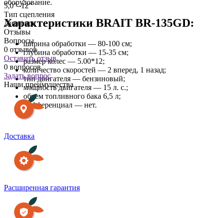
оборудование.
5,0"–12"
Тип сцепления
Характеристики BRAIT BR-135GD:
Дисковое
Отзывы
Вопросы
ширина обработки — 80-100 см;
0 отзывов
глубина обработки — 15-35 см;
Оставить отзыв
размер колес — 5.00*12;
0 вопросов
количество скоростей — 2 вперед, 1 назад;
Задать вопрос
тип двигателя — бензиновый;
Наши преимущества
мощность двигателя — 15 л. с.;
объем топливного бака 6,5 л;
дифференциал — нет.
Доставка
Расширенная гарантия