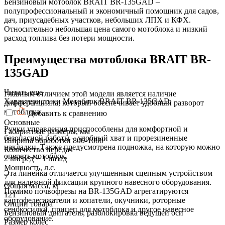
Бензиновый мотоблок BRAIT BR-135GAD –
полупрофессиональный и экономичный помощник для садов,
дач, приусадебных участков, небольших ЛПХ и КФХ.
Относительно небольшая цена самого мотоблока и низкий
расход топлива без потери мощности.
Преимущества мотоблока BRAIT BR-
135GAD
Читать еще
Главным отличием этой модели является наличие
Характеристики Мотоблок BRAIT BR-135GAD
дифференциала, который обеспечивает удобный разворот
мотоблока.
Добавить к сравнению
Основные
Ручки управления приспособлены для комфортной и
Габаритные размеры, мм
безопасной работы – удобный хват и прорезиненные
Ширина обработки 800-1000
накладки. Также предусмотрена подножка, на которую можно
Количество передач
опереть мотоблок.
2 вперед + 1 назад
Мощность, л.с.
Эта линейка отличается улучшенным сцепным устройством
7
для надежной фиксации крупного навесного оборудования.
Общая масса, кг
Помимо почвофрезы на BR-135GAD агрегатируются
121
картофелесажатели и копатели, окучники, роторные
Опции товара
сенокосилки, прицеп для мотоблока и другое навесное
Бензиновый двигатель, разблокировка ведущей оси
оборудование.
Размер колес