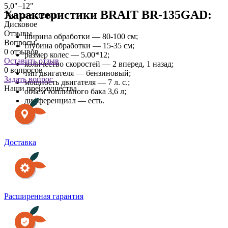
5,0"–12"
Характеристики BRAIT BR-135GAD:
Тип сцепления
Дисковое
Отзывы
ширина обработки — 80-100 см;
Вопросы
глубина обработки — 15-35 см;
0 отзывов
размер колес — 5.00*12;
Оставить отзыв
количество скоростей — 2 вперед, 1 назад;
0 вопросов
тип двигателя — бензиновый;
Задать вопрос
мощность двигателя — 7 л. с.;
Наши преимущества
объем топливного бака 3,6 л;
дифференциал — есть.
Доставка
Расширенная гарантия