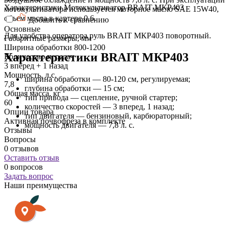
Характеристики Мотокультиватор BRAIT МКР403
мотокультиватора используется моторное масло SAE 15W40,
объем масла в картере 0,6.
Добавить к сравнению
Основные
Для удобства оператора руль BRAIT МКР403 поворотный.
Габаритные размеры, мм
Ширина обработки 800-1200
Характеристики BRAIT МКР403
Количество передач
3 вперед + 1 назад
Мощность, л.с.
ширина обработки — 80-120 см, регулируемая;
7,8
глубина обработки — 15 см;
Общая масса, кг
тип привода — сцепление, ручной стартер;
60
количество скоростей — 3 вперед, 1 назад;
Опции товара
тип двигателя — бензиновый, карбюраторный;
Активная почвофреза в комплекте
мощность двигателя — 7,8 л. с.
Отзывы
Вопросы
0 отзывов
Оставить отзыв
0 вопросов
Задать вопрос
Наши преимущества