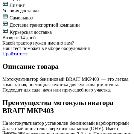
Лизинг
Условия доставки
Самовывоз
Доставка транспортной компании
Курьерская доставка
Возврат 14 дней
Какой трактор нужен именно вам?
Наш тест поможет в выборе оборудования
Пройти тест
Описание товара
Мотокультиватор бензиновый BRAIT МКР403 — это легкая,
компактная, но мощная техника для культивации почвы.
Подходит для сада, дачи или приусадебного участка.
Преимущества мотокультиватора
BRAIT МКР403
На мотокультиватор установлен бензиновый карбюраторный
4-тактный двигатель с верхним клапаном (OHV). Имеет
Читать еще
воздушное охлаждение и мощность 7,8 л. с. При эксплуатации