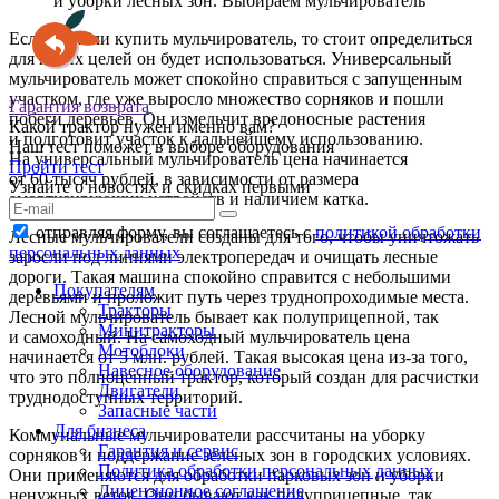
и уборки лесных зон. Выбираем мульчирователь
Если решили купить мульчирователь, то стоит определиться
для каких целей он будет использоваться. Универсальный
мульчирователь может спокойно справиться с запущенным
участком, где уже выросло множество сорняков и пошли
Гарантия возврата
побеги деревьев. Он измельчит вредоносные растения
Какой трактор нужен именно вам?
и подготовит участок к дальнейшему использованию.
Наш тест поможет в выборе оборудования
На универсальный мульчирователь цена начинается
Пройти тест
от 60 тысяч рублей, в зависимости от размера
Узнайте о новостях и скидках первыми
амортизирующих устройств и наличием катка.
отправляя форму, вы соглашаетесь с
политикой обработки
Лесные мульчирователи созданы для того, чтобы уничтожать
персональных данных
заросли под линиями электропередач и очищать лесные
дороги. Такая машина спокойно справится с небольшими
Покупателям
деревьями и проложит путь через труднопроходимые места.
Тракторы
Лесной мульчирователь бывает как полуприцепной, так
Минитракторы
и самоходный. На самоходный мульчирователь цена
Мотоблоки
начинается от 5 млн. рублей. Такая высокая цена из-за того,
Навесное оборудование
что это полноценный трактор, который создан для расчистки
Двигатели
труднодоступных территорий.
Запасные части
Для бизнеса
Коммунальные мульчирователи рассчитаны на уборку
Гарантия и сервис
сорняков и поддержание зеленых зон в городских условиях.
Политика обработки персональных данных
Они применяются для обработки парковых зон и уборки
Лицензионное соглашение
ненужных веток. Они бывают как полуприцепные, так