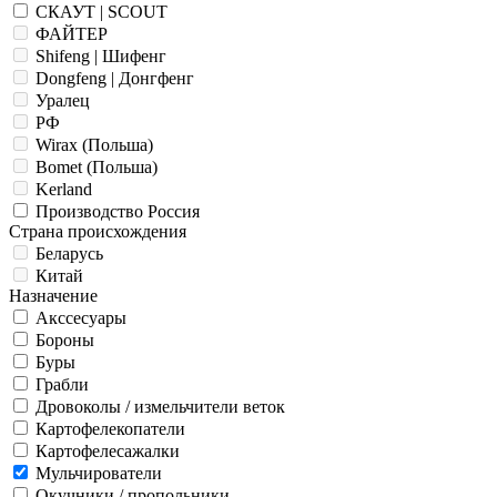
СКАУТ | SCOUT
ФАЙТЕР
Shifeng | Шифенг
Dongfeng | Донгфенг
Уралец
РФ
Wirax (Польша)
Bomet (Польша)
Kerland
Производство Россия
Страна происхождения
Беларусь
Китай
Назначение
Акссесуары
Бороны
Буры
Грабли
Дровоколы / измельчители веток
Картофелекопатели
Картофелесажалки
Мульчирователи
Окучники / пропольники