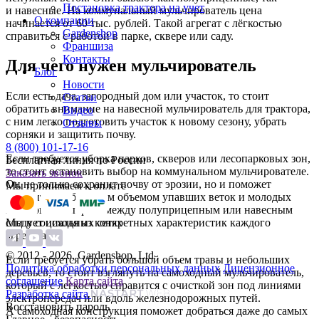
Постановка трактора на учет
и навесные. На коммунальный мульчирователь цена
О компании
начинается от 60 тыс. рублей. Такой агрегат с лёгкостью
Gardenshop
справиться с работой в парке, сквере или саду.
Франшиза
Контакты
Для чего нужен мульчирователь
Блог
Новости
Если есть дача, загородный дом или участок, то стоит
Статьи
обратить внимание на навесной мульчирователь для трактора,
Видео
с ним легко подготовить участок к новому сезону, убрать
Отзывы
сорняки и защитить почву.
8 (800) 101-17-16
Если требуется уборка парков, скверов или лесопарковых зон,
Бесплатная линия по России
то стоит остановить выбор на коммунальном мульчирователе.
Заказать звонок
Он не только сохранит почву от эрозии, но и поможет
Мы принимаем к оплате
справиться с большим объемом упавших веток и молодых
побегов. А выбрать между полуприцепным или навесным
Мы в социальных сетях
следует исходя из конкретных характеристик каждого
агрегата.
© 2012 - 2026, Gardenshop, Ltd
Если требуется убрать большой объем травы и небольших
Политика обработки персональных данных
Лицензионное
деревьев, то стоит взглянуть на самоходный мульчирователь,
соглашение
Карта сайта
который с легкостью справится с очисткой зон под линиями
Разработка сайта
электропередач или вдоль железнодорожных путей.
Восстановить пароль
А самоходная конструкция поможет добраться даже до самых