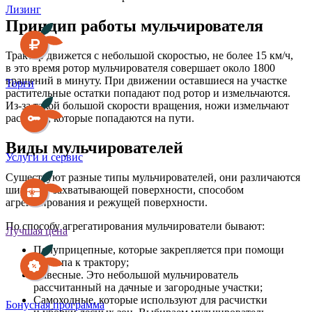
Лизинг
Принцип работы мульчирователя
Трактор движется с небольшой скоростью, не более 15 км/ч,
в это время ротор мульчирователя совершает около 1800
вращений в минуту. При движении оставшиеся на участке
Торги
растительные остатки попадают под ротор и измельчаются.
Из-за такой большой скорости вращения, ножи измельчают
растения, которые попадаются на пути.
Виды мульчирователей
Услуги и сервис
Существуют разные типы мульчирователей, они различаются
шириной захватывающей поверхности, способом
агрегатирования и режущей поверхности.
По способу агрегатирования мульчирователи бывают:
Лучшая цена
Полуприцепные, которые закрепляется при помощи
фаркопа к трактору;
Навесные. Это небольшой мульчирователь
рассчитанный на дачные и загородные участки;
Самоходные, которые используют для расчистки
Бонусная программа