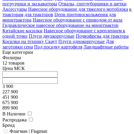
погрузчики и экскаваторы
Отвалы, снегоуборщики и щетки
Аксессуары
Навесное оборудование для тяжелого мотоблока
к
тракторам
для тракторов
Цепи противоскольжения для
минитрактора
Навесное оборудование с приводом от вала
Гидравлическое навесное оборудование на минитрактор
Китайские косилки
Навесное оборудование с креплением к
одной точке
Плуги двухкорпусные
Почвофрезы для трактора
Косилки на технику Скаут
Плуги однокорпусные
Для
заготовки сена
Под посадку картофеля
Ландшафтные работы
Еще категории
Фильтры
12 товаров
Цена МСК
3 900
227 900
451 900
675 900
899 900
В Наличии
Распродажа
Бренд
Флагман | Flagman