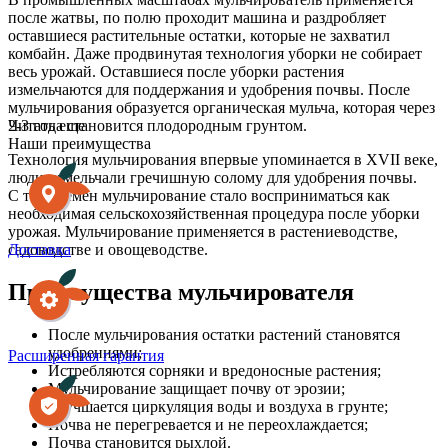
после жатвы, по полю проходит машина и раздробляет
оставшиеся растительные остатки, которые не захватил
комбайн. Даже продвинутая технология уборки не собирает
весь урожай. Оставшиеся после уборки растения
измельчаются для поддержания и удобрения почвы. После
мульчирования образуется органическая мульча, которая через
2-3 года становится плодородным грунтом.
Читать еще
Наши преимущества
Технология мульчирования впервые упоминается в XVII веке,
люди измельчали гречишную солому для удобрения почвы.
С тех времён мульчирование стало восприниматься как
необходимая сельскохозяйственная процедура после уборки
урожая. Мульчирование применяется в растениеводстве,
садоводстве и овощеводстве.
Доставка
Преимущества мульчирователя
После мульчирования остатки растений становятся
удобрениями;
Расширенная гарантия
Истребляются сорняки и вредоносные растения;
Мульчирование защищает почву от эрозии;
Улучшается циркуляция воды и воздуха в грунте;
Почва не перегревается и не переохлаждается;
Почва становится рыхлой.