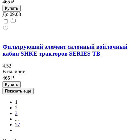
465 ₽
Купить
До 09.08
Фильтрующий элемент салонный войлочный
кабин SHKE тракторов SERIES TB
4.52
В наличии
465 ₽
Купить
Показать ещё
1
2
3
...
57