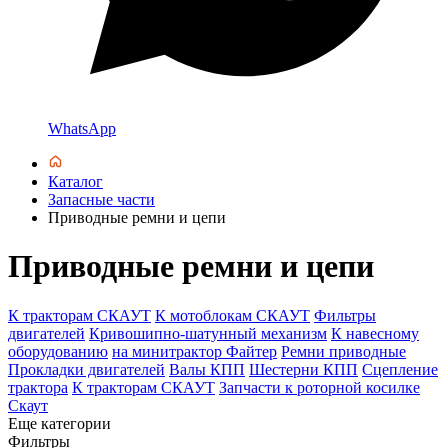
WhatsApp
Каталог
Запасные части
Приводные ремни и цепи
Приводные ремни и цепи
К тракторам СКАУТ
К мотоблокам СКАУТ
Фильтры
двигателей
Кривошипно-шатунный механизм
К навесному
оборудованию
на минитрактор Файтер
Ремни приводные
Прокладки двигателей
Валы КПП
Шестерни КПП
Сцепление
трактора
К тракторам СКАУТ
Запчасти к роторной косилке
Скаут
Еще категории
Фильтры