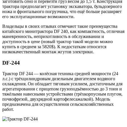
заготовить сено и перевезти груз весом до 1,5 т. Конструкция
трактора предполагает установку экскаватора, бульдозерного
ножа и фронтального погрузчика, что ещё больше расширяет
его эксплуатационные возможности.
Владельцы в своих отзывах отмечают такие преимущества
китайского минитрактора DF 240, как компактность, отличная
маневренность, неприхотливость в обслуживании и
доступность в цене (новый трактор такой модели можно
купить в среднем за 5820$). К недостаткам относится
низкокачественный монтаж жгутов электрики.
DF-244
Трактор DF 244 — колёсная техника средней мощности (24
л.с.) с трёхцилиндровым дизельным двигателем водяного
охлаждения. Он обладает тяговым усилием, достаточным для
агрегатирования с прицепом грузоподъёмностью до 3 тонн и
тяжёлыми навесными устройствами (трёхкорпусным плугом,
почвофрезой, двухрядной картофелесажалкой). Модель
предназначена для осуществления сельскохозяйственных
работ.