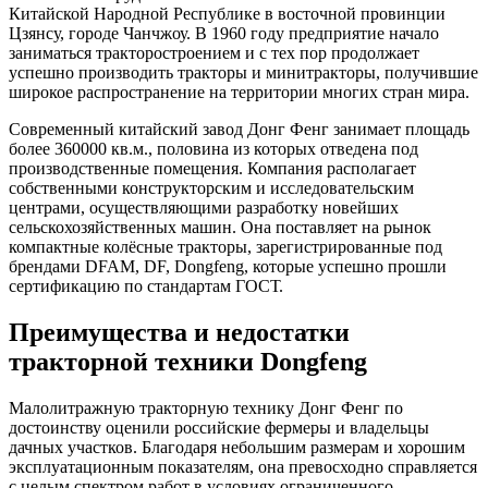
Китайской Народной Республике в восточной провинции
Цзянсу, городе Чанчжоу. В 1960 году предприятие начало
заниматься тракторостроением и с тех пор продолжает
успешно производить тракторы и минитракторы, получившие
широкое распространение на территории многих стран мира.
Современный китайский завод Донг Фенг занимает площадь
более 360000 кв.м., половина из которых отведена под
производственные помещения. Компания располагает
собственными конструкторским и исследовательским
центрами, осуществляющими разработку новейших
сельскохозяйственных машин. Она поставляет на рынок
компактные колёсные тракторы, зарегистрированные под
брендами DFAM, DF, Dongfeng, которые успешно прошли
сертификацию по стандартам ГОСТ.
Преимущества и недостатки
тракторной техники Dongfeng
Малолитражную тракторную технику Донг Фенг по
достоинству оценили российские фермеры и владельцы
дачных участков. Благодаря небольшим размерам и хорошим
эксплуатационным показателям, она превосходно справляется
с целым спектром работ в условиях ограниченного