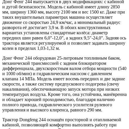
Донг Фенг 244 выпускается в двух модификациях: с кабиной
и дугой безопасности. Модель с кабиной имеет длину 2850
мм, ширину 1360 мм, высоту 2100 мм и вес 1500 кг. Даже при
таких внушительных параметрах машина осуществляет
движение со скоростью 24,9 км/час, а минимальный радиус
разворота её достигает 3,9 м. В обоих конструктивных
вариантах установлены стандартные колёса: диаметр
передних шин равен 6,0"-12,0", а задних 9,5"-24,0". Задняя ось
трактора является регулируемой и позволяет задавать ширину
колеи в пределах 1,03-1,32 м.
Донг Фенг 244 оборудован 25-литровым топливным баком,
механической трансмиссией с задним блокиратором
дифференциала, двухскоростным валом отбора мощности (540
и 1000 об/мин) и гидравлическим насосом с давлением
клапана 14 МПа. Модель имеет восемь передних и две задние
скорости, а также систему предпускового подогрева (свечу
накаливания), обеспечивающую запуск мотора при низких
температурах воздуха. Кроме того, она устойчива, манёвренна
и обладает хорошей проходимостью, благодаря наличию
полного привода, гидравлического усилителя рулевого
управления и высокого клиренса, равного 290 мм.
Трактор Dongfeng 244 оснащён просторной и отапливаемой
кабиной, позволяющей комфортно выполнять работу при