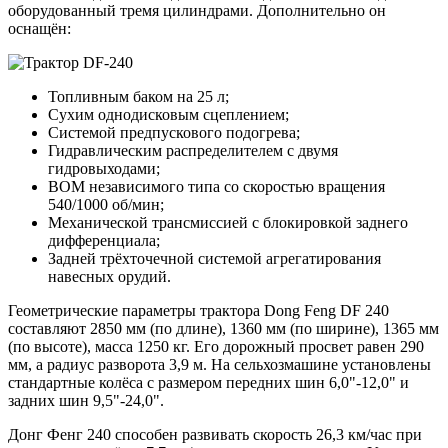
оборудованный тремя цилиндрами. Дополнительно он
оснащён:
Топливным баком на 25 л;
Сухим однодисковым сцеплением;
Системой предпускового подогрева;
Гидравлическим распределителем с двумя
гидровыходами;
ВОМ независимого типа со скоростью вращения
540/1000 об/мин;
Механической трансмиссией с блокировкой заднего
дифференциала;
Задней трёхточечной системой агрегатирования
навесных орудий.
Геометрические параметры трактора Dong Feng DF 240
составляют 2850 мм (по длине), 1360 мм (по ширине), 1365 мм
(по высоте), масса 1250 кг. Его дорожный просвет равен 290
мм, а радиус разворота 3,9 м. На сельхозмашине установлены
стандартные колёса с размером передних шин 6,0"-12,0" и
задних шин 9,5"-24,0".
Донг Фенг 240 способен развивать скорость 26,3 км/час при