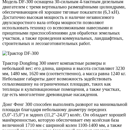
Модель DF-300 оснащена 30-сильным 4-тактным дизельным
двигателем с тремя вертикально размещёнными цилиндрами,
обеспечивающим ей хорошие тяговые показатели (6,3 кН).
Достаточно высокая мощность и наличие независимого
двухскоростного вала отбора мощности позволяют
использовать технику со всевозможными навесными и
прицепными приспособлениями для обработки земельных
участков, а также проведения коммунальных, ландшафтных,
строительных и лесозаготовительных работ.
Трактор Dongfeng 300 имеет компактные размеры и
небольшой вес: его длина, ширина и высота составляют 3230
мм, 1480 мм, 1620 мм (соответственно), а масса равна 1240 кг.
Небольшие габариты дают возможность задействовать
сельхозмашину на ограниченных площадях, таких как
теплицы и культивационные помещения, а также участках,
где есть многолетние древовидные насаждения.
Донг Фенг 300 способен выполнять разворот на минимальной
площади благодаря небольшому диаметру передних
(5,0"-15,0") и задних (11,2"-24,0") колёс. Он обладает хорошей
манёвренностью, которую обеспечивает ему колёсная база
величиной 1710 мм с шириной колеи 1100-1400 мм, а также