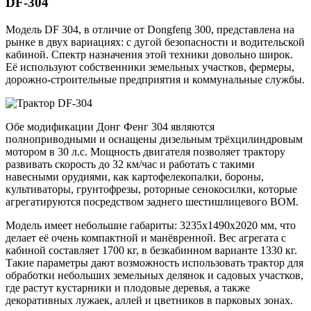
DF-304
Модель DF 304, в отличие от Dongfeng 300, представлена на
рынке в двух вариациях: с дугой безопасности и водительской
кабиной. Спектр назначения этой техники довольно широк.
Её используют собственники земельных участков, фермеры,
дорожно-строительные предприятия и коммунальные службы.
Обе модификации Донг Фенг 304 являются
полноприводными и оснащены дизельным трёхцилиндровым
мотором в 30 л.с. Мощность двигателя позволяет трактору
развивать скорость до 32 км/час и работать с такими
навесными орудиями, как картофелекопалки, бороны,
культиваторы, грунтофрезы, роторные сенокосилки, которые
агрегатируются посредством заднего шестишлицевого ВОМ.
Модель имеет небольшие габариты: 3235х1490х2020 мм, что
делает её очень компактной и манёвренной. Вес агрегата с
кабиной составляет 1700 кг, в безкабинном варианте 1330 кг.
Такие параметры дают возможность использовать трактор для
обработки небольших земельных делянок и садовых участков,
где растут кустарники и плодовые деревья, а также
декоративных лужаек, аллей и цветников в парковых зонах.