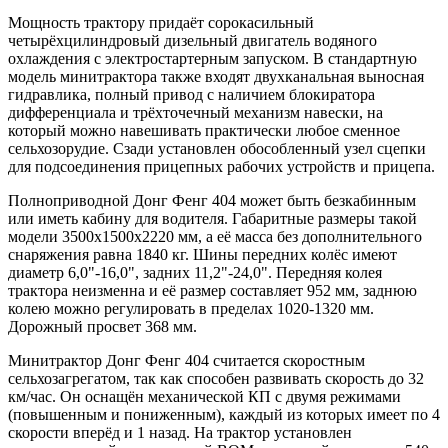
Мощность трактору придаёт сорокасильный
четырёхцилиндровый дизельный двигатель водяного
охлаждения с электростартерным запуском. В стандартную
модель минитрактора также входят двухканальная выносная
гидравлика, полный привод с наличием блокиратора
дифференциала и трёхточечный механизм навески, на
который можно навешивать практически любое сменное
сельхозорудие. Сзади установлен обособленный узел сцепки
для подсоединения прицепных рабочих устройств и прицепа.
Полноприводной Донг Фенг 404 может быть безкабинным
или иметь кабину для водителя. Габаритные размеры такой
модели 3500х1500х2220 мм, а её масса без дополнительного
снаряжения равна 1840 кг. Шины передних колёс имеют
диаметр 6,0"-16,0", задних 11,2"-24,0". Передняя колея
трактора неизменна и её размер составляет 952 мм, заднюю
колею можно регулировать в пределах 1020-1320 мм.
Дорожный просвет 368 мм.
Минитрактор Донг Фенг 404 считается скоростным
сельхозагрегатом, так как способен развивать скорость до 32
км/час. Он оснащён механической КП с двумя режимами
(повышенным и пониженным), каждый из которых имеет по 4
скорости вперёд и 1 назад. На трактор установлен