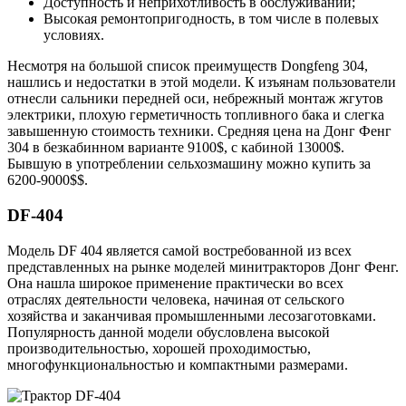
Доступность и неприхотливость в обслуживании;
Высокая ремонтопригодность, в том числе в полевых
условиях.
Несмотря на большой список преимуществ Dongfeng 304,
нашлись и недостатки в этой модели. К изъянам пользователи
отнесли сальники передней оси, небрежный монтаж жгутов
электрики, плохую герметичность топливного бака и слегка
завышенную стоимость техники. Средняя цена на Донг Фенг
304 в безкабинном варианте 9100$, с кабиной 13000$.
Бывшую в употреблении сельхозмашину можно купить за
6200-9000$$.
DF-404
Модель DF 404 является самой востребованной из всех
представленных на рынке моделей минитракторов Донг Фенг.
Она нашла широкое применение практически во всех
отраслях деятельности человека, начиная от сельского
хозяйства и заканчивая промышленными лесозаготовками.
Популярность данной модели обусловлена высокой
производительностью, хорошей проходимостью,
многофункциональностью и компактными размерами.