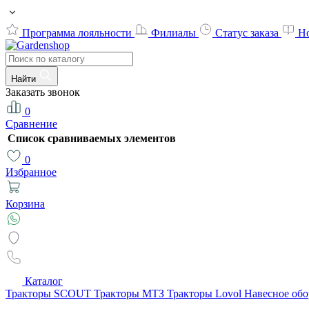
Программа лояльности
Филиалы
Статус заказа
Н
Найти
Заказать звонок
0
Сравнение
Список сравниваемых элементов
0
Избранное
Корзина
Каталог
Тракторы SCOUT
Тракторы МТЗ
Тракторы Lovol
Навесное об