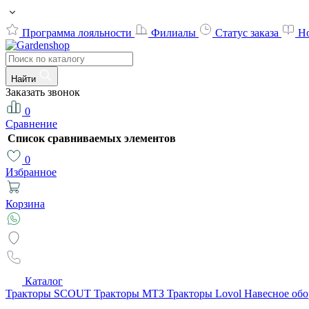
Программа лояльности
Филиалы
Статус заказа
Н
Найти
Заказать звонок
0
Сравнение
Список сравниваемых элементов
0
Избранное
Корзина
Каталог
Тракторы SCOUT
Тракторы МТЗ
Тракторы Lovol
Навесное об