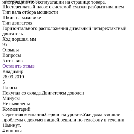
Смазка двигателя
инструкцию по эксплуатации на странице товара.
Шестеренчатый насос с системой смазки разбрызгиванием
Тип вала отбора мощности
Шкив на маховике
Тип двигателя
Горизонтального расположения дизельный четырехтактный
двигатель
Ход поршня, мм
95
Отзывы
Вопросы
5 отзывов
Оставить отзыв
Владимир
а
26.09.2019
1
5
5
Плюсы
Покупал со склада.Двигателем доволен
о
Минусы
в
Не выявлены.
д
Комментарий
ж
Серьезная компания.Сервис на уровне.Уже дома взникли
проблемы с документацией,решили по телефону в течении
10минут.
4 вопроса