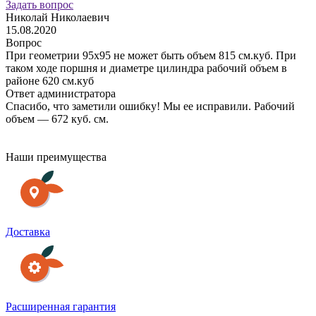
Задать вопрос
Николай Николаевич
а
15.08.2020
2
Вопрос
При геометрии 95х95 не может быть объем 815 см.куб. При
п
таком ходе поршня и диаметре цилиндра рабочий объем в
1
районе 620 см.куб
п
Ответ администратора
к
Спасибо, что заметили ошибку! Мы ее исправили. Рабочий
и
объем — 672 куб. см.
о
г
О
Наши преимущества
Доставка
Расширенная гарантия