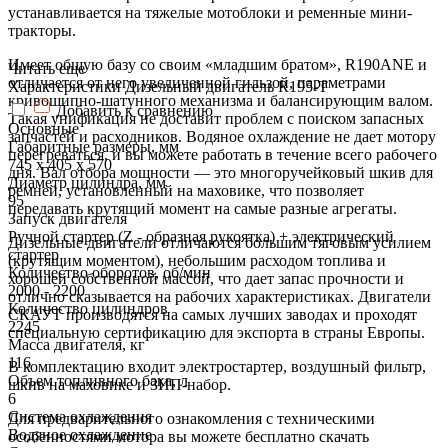
устанавливается на тяжелые мотоблоки и ременные мини-
тракторы.
Имеет общую базу со своим «младшим братом», R190ANE и
Читать еще
отличается от него увеличенной гильзой, параметрами
Характеристики Дизельный двигатель R195-T
кривошипно-шатунного механизма и балансирующим валом.
Добавить к сравнению
Такая унификация не доставит проблем с поиском запасных
Основные
запчастей и расходников. Водяное охлаждение не дает мотору
Габаритные размеры, мм
перегреваться, и вы можете работать в течение всего рабочего
745 х 405 х 570
дня. Вал отбора мощности — это многоручейковый шкив для
Диаметр цилиндра, мм
ремней, установленный на маховике, что позволяет
95
передавать крутящий момент на самые разные агрегаты.
Запуск двигателя
Ручной стартер (Z - образная рукоятка) + электрический
Дизельные двигатели отличаются большим тяговым усилием
стартер
(крутящим моментом), небольшим расходом топлива и
Количество оборотов, об/мин
хорошей собственной массой, что дает запас прочности и
2000 - 2200
отлично сказывается на рабочих характеристиках. Двигатели
Количество цилиндров
СКАУТ производятся на самых лучших заводах и проходят
2245
специальную сертификацию для экспорта в страны Европы.
Масса двигателя, кг
116
В комплектацию входит электростартер, воздушный фильтр,
Объем топливного бака, л
шкив на маховике и ЗИП-набор.
6
Система охлаждения
Для предварительного ознакомления с техническими
Водяное охлаждение
особенностями мотора вы можете бесплатно скачать