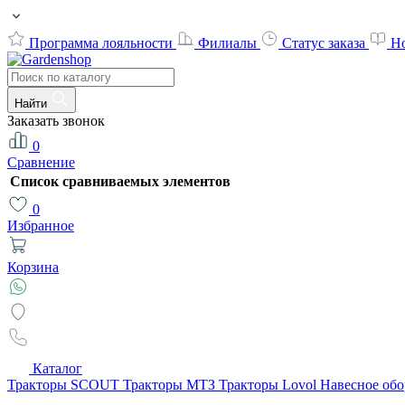
Программа лояльности
Филиалы
Статус заказа
Н
Найти
Заказать звонок
0
Сравнение
Список сравниваемых элементов
0
Избранное
Корзина
Каталог
Тракторы SCOUT
Тракторы МТЗ
Тракторы Lovol
Навесное об