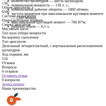
количество цилиндров — шесть цилиндров;
130
номинальная мощность — 130 л. с.;
Объем двигателя, л
номинальные рабочие обороты — 1800 об/мин;
6500
частота вращения при максимальном крутящем моменте
Система охлаждения
— 1260 об/мин;
Принудительное водяное
максимальный крутящий момент — 700 Н*м;
Смазка двигателя
рабочий объем — 6,5 л.
Масляный насос
Тип вала отбора мощности
На корзину сцепления
Тип двигателя
Дизельный четырехтактный, с вертикальным расположением
цилиндров
Ход поршня, мм
124
Отзывы
Вопросы
0 отзывов
Оставить отзыв
0 вопросов
Задать вопрос
Наши преимущества