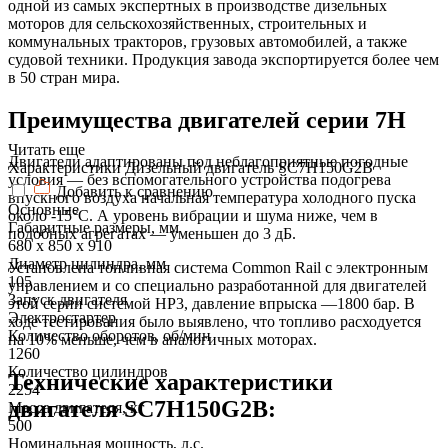
одной из самых экспертных в производстве дизельных
моторов для сельскохозяйственных, строительных и
коммунальных тракторов, грузовых автомобилей, а также
судовой техники. Продукция завода экспортируется более чем
в 50 стран мира.
Преимущества двигателей серии 7H
Читать еще
Двигатели адаптированы под неблагоприятные погодные
Характеристики Дизельный двигатель SC7H150G2B
условия — без вспомогательного устройства подогрева
Добавить к сравнению
впускного воздуха начальная температура холодного пуска
Основные
около -15°C. А уровень вибрации и шума ниже, чем в
Габаритные размеры, мм
подобных агрегатах — уменьшен до 3 дБ.
680 х 850 х 910
Диаметр цилиндра, мм
Установлена топливная система Common Rail с электронным
105
управлением и со специально разработанной для двигателей
Запуск двигателя
этой серии системой HP3, давление впрыска —1800 бар. В
Электростартер
ходе тестирования было выявлено, что топливо расходуется
Количество оборотов, об/мин
на 10% меньше, чем в аналогичных моторах.
1260
Количество цилиндров
Технические характеристики
2254
двигателя SC7H150G2B:
Масса двигателя, кг
500
Номинальная мощность, л.с.