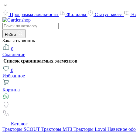
Программа лояльности
Филиалы
Статус заказа
Н
Найти
Заказать звонок
0
Сравнение
Список сравниваемых элементов
0
Избранное
Корзина
Каталог
Тракторы SCOUT
Тракторы МТЗ
Тракторы Lovol
Навесное об