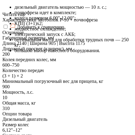
дизельный двигатель мощностью — 10 л. с.;
почвофреза идет в комплекте;
Читать еще
колеса размером 6.00"-12.00";
Характеристики Мотоблок Р-10 + почвофреза
КПП (3+1)x2;
Добавить к сравнению
жидкостное охлаждение;
Основные
электрический запуск с АКБ;
Габаритные размеры, мм
оптимальная масса для обработки трудных почв — 250
Длина 2140 | Ширина 905 | Высота 1175
кг;
Дорожный просвет (клиренс), мм
большой выбор навесного оборудования.
200
Колея передних колес, мм
600–750
Количество передач
(3 + 1) × 2
Минимальный погрузочный вес для прицепа, кг
900
Мощность, л.с.
10
Общая масса, кг
310
Опции товара
Дизельный двигатель
Размер колес
6,12"–12"