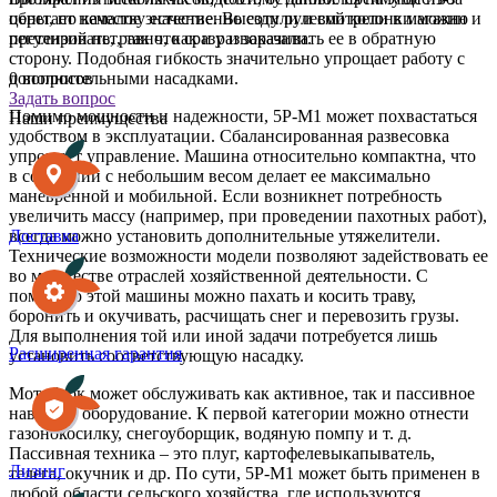
цены, по качеству естественно ездили и смотрели в магазин и
л
обретает немалое значение. Высоту рулевой колонки можно
претензий нет, так что сразу и заказали.
п
регулировать, равно, как и разворачивать ее в обратную
сторону. Подобная гибкость значительно упрощает работу с
0 вопросов
дополнительными насадками.
Задать вопрос
Помимо мощности и надежности, 5Р-М1 может похвастаться
Наши преимущества
удобством в эксплуатации. Сбалансированная развесовка
упрощает управление. Машина относительно компактна, что
в сочетании с небольшим весом делает ее максимально
маневренной и мобильной. Если возникнет потребность
увеличить массу (например, при проведении пахотных работ),
Доставка
всегда можно установить дополнительные утяжелители.
Технические возможности модели позволяют задействовать ее
во множестве отраслей хозяйственной деятельности. С
помощью этой машины можно пахать и косить траву,
боронить и окучивать, расчищать снег и перевозить грузы.
Для выполнения той или иной задачи потребуется лишь
Расширенная гарантия
установить соответствующую насадку.
Мотоблок может обслуживать как активное, так и пассивное
навесное оборудование. К первой категории можно отнести
газонокосилку, снегоуборщик, водяную помпу и т. д.
Пассивная техника – это плуг, картофелевыкапыватель,
Лизинг
телега, окучник и др. По сути, 5Р-М1 может быть применен в
любой области сельского хозяйства, где используются