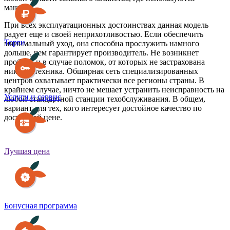
машины.
При всех эксплуатационных достоинствах данная модель
радует еще и своей неприхотливостью. Если обеспечить
Торги
минимальный уход, она способна прослужить намного
дольше, чем гарантирует производитель. Не возникнет
проблем и в случае поломок, от которых не застрахована
никакая техника. Обширная сеть специализированных
центров охватывает практически все регионы страны. В
крайнем случае, ничто не мешает устранить неисправность на
Услуги и сервис
любой стандартной станции техобслуживания. В общем,
вариант для тех, кого интересует достойное качество по
доступной цене.
Лучшая цена
Бонусная программа