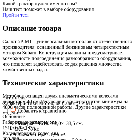
Какой трактор нужен именно вам?
Наш тест поможет в выборе оборудования
Пройти тест
Описание товара
Салют 5Р-М1 – универсальный мотоблок от отечественного
производителя, оснащенный бензиновым четырехтактным
мотором Subaru. Конструкция машины предусматривает
возможность подсоединения разнообразного оборудования,
что позволяет задействовать ее для решения множества
хозяйственных задач.
Технические характеристики
Мотоблок оснащен двумя пневматическими колесами
Читать еще
диаметром 40 см. Ресурс двигателя рассчитан минимум на
Характеристики Мотоблок Салют 5-Р-М1
4000 часов полноценной работы. Другие характеристики
Добавить к сравнению
модели:
Основные
Габаритные размеры, мм
Размеры – 151,0×62,0×133,5 см.
1510х620х1335
Вес – 78 кг.
Колея передних колес, мм
Объем мотора – 1,96 м³.
300-880