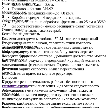
Номинальная мощность – 6.0 л. с.
Количество передач
Вместимость бака – 3,6 л.
2+1
Топливо – бензин АИ-92.
Мощность, л.с.
Скорость передвижения – до 7,8 км/ч.
6
Коробка передач – 4 передних и 2 задних.
Общая масса, кг
Глубина и ширина обработки фрезами – до 25 см и 35/60
70
см соответственно (можно расширить охват, установив
Опции товара
дополнительные аксессуары).
Бензиновый двигатель
Система света
Главным «козырем» мотоблока 5Р-М1 является надежный
Отсутствует
японский двигатель Subaru, характеристики которого
Тип коробки передач
полностью соответствуют современным стандартам по
Механическая
вибрации, шуму и экологичности. Запускается агрегат
Тип почвофрезы
посредством ручного стартера. Дополняет достоинства мотора
Вместо колес
шестеренчатый редуктор, передающий крутящий момент с
Тип сцепления
максимальной эффективностью. Отдельно стоит отметить
Ременное
работу на задних скоростях. Рычаг переключения
Отзывы
располагается прямо на корпусе редуктора.
Вопросы
3 отзыва
Предусмотрена возможность работать без постоянного
Оставить отзыв
контакта с рукояткой сцепления. Для этого следует просто
Александр
зафиксировать ее в нужном положении. Цент тяжести
27.09.2016
2
максимально смещен вперед, что существенно снижает
4
4
физическую нагрузку на оператора. В сельском хозяйстве
Комментарий
техника, как правило, беспрерывно эксплуатируется на
Выбирал из нескольких моделей, остановился на этой из-за
М
протяжении многих часов, поэтому данное преимущество