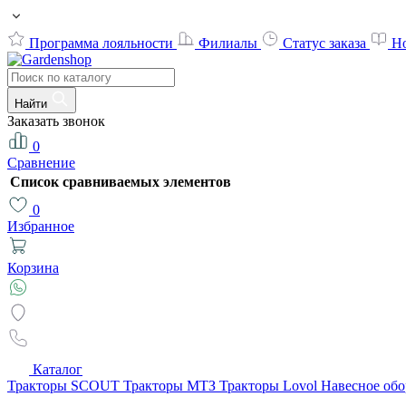
Программа лояльности
Филиалы
Статус заказа
Н
Найти
Заказать звонок
0
Сравнение
Список сравниваемых элементов
0
Избранное
Корзина
Каталог
Тракторы SCOUT
Тракторы МТЗ
Тракторы Lovol
Навесное об