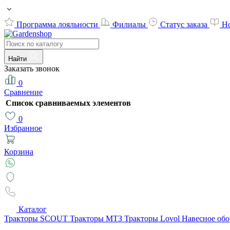
Программа лояльности
Филиалы
Статус заказа
Н
Найти
Заказать звонок
0
Сравнение
Список сравниваемых элементов
0
Избранное
Корзина
Каталог
Тракторы SCOUT
Тракторы МТЗ
Тракторы Lovol
Навесное об