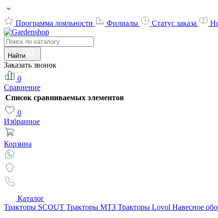
Программа лояльности
Филиалы
Статус заказа
Н
Найти
Заказать звонок
0
Сравнение
Список сравниваемых элементов
0
Избранное
Корзина
Каталог
Тракторы SCOUT
Тракторы МТЗ
Тракторы Lovol
Навесное об