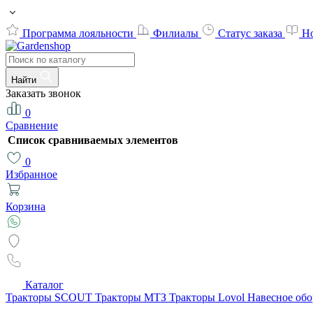
Программа лояльности
Филиалы
Статус заказа
Н
Найти
Заказать звонок
0
Сравнение
Список сравниваемых элементов
0
Избранное
Корзина
Каталог
Тракторы SCOUT
Тракторы МТЗ
Тракторы Lovol
Навесное об