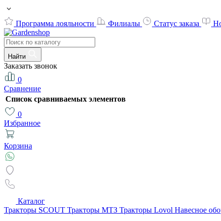
Программа лояльности
Филиалы
Статус заказа
Н
Найти
Заказать звонок
0
Сравнение
Список сравниваемых элементов
0
Избранное
Корзина
Каталог
Тракторы SCOUT
Тракторы МТЗ
Тракторы Lovol
Навесное об