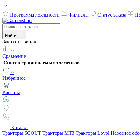
Программа лояльности
Филиалы
Статус заказа
Н
Найти
Заказать звонок
0
Сравнение
Список сравниваемых элементов
0
Избранное
Корзина
Каталог
Тракторы SCOUT
Тракторы МТЗ
Тракторы Lovol
Навесное об