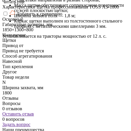
Читать еще
Масса щетки обеспечивает соприкасание поверхности
Характеристики Щетка профессиональная TOSS АS-1800
со всей плоскостью щетки;
Добавить к сравнению
Ширина захвата поля — 1,8 м;
Основные
Каркас щетки выполнен из толстостенного стального
Габаритные размеры, мм
профиля с металлическими швеллерами 3 мм.
1850×1300×800
Назначение
Устанавливается на тракторы мощностью от 12 л. с.
Щетки
Привод от
Привод не требуется
Способ агрегатирования
Навесной
Тип крепления
Другое
Товар недели
N
Ширина захвата, мм
1800
Отзывы
Вопросы
0 отзывов
Оставить отзыв
0 вопросов
Задать вопрос
Наши преимущества