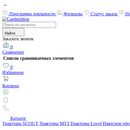
Программа лояльности
Филиалы
Статус заказа
Н
Найти
Заказать звонок
0
Сравнение
Список сравниваемых элементов
0
Избранное
Корзина
Каталог
Тракторы SCOUT
Тракторы МТЗ
Тракторы Lovol
Навесное об