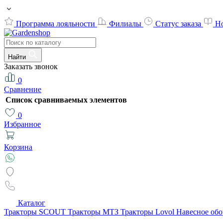
Программа лояльности
Филиалы
Статус заказа
Н
Найти
Заказать звонок
0
Сравнение
Список сравниваемых элементов
0
Избранное
Корзина
Каталог
Тракторы SCOUT
Тракторы МТЗ
Тракторы Lovol
Навесное об